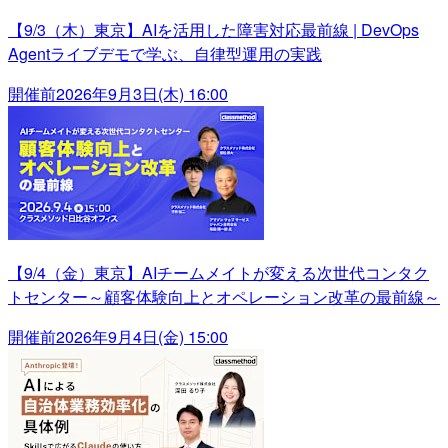
【9/3（木）東京】AIを活用した障害対応最前線 | DevOps
Agentライブデモで学ぶ、自律型運用の実践
開催前
2026年9月3日(木) 16:00
【9/4（金）東京】AIチームメイトが変える次世代コンタク
トセンター～顧客体験向上とオペレーション改革の最前線～
開催前
2026年9月4日(金) 15:00