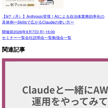
【9/7（月）】Anthropic登壇！AIによる自治体業務効率化の
具体例ーSkillsで広がるClaudeの使い方ー
開催前
2026年9月7日(月) 15:00
セミナー一覧
会社説明会一覧
勉強会一覧
関連記事