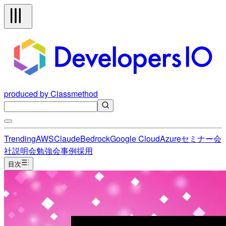
produced by Classmethod
Trending
AWS
Claude
Bedrock
Google Cloud
Azure
セミナー
会
社説明会
勉強会
事例
採用
目次