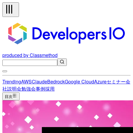
produced by Classmethod
Trending
AWS
Claude
Bedrock
Google Cloud
Azure
セミナー
会
社説明会
勉強会
事例
採用
目次