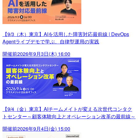
【9/3（木）東京】AIを活用した障害対応最前線 | DevOps
Agentライブデモで学ぶ、自律型運用の実践
開催前
2026年9月3日(木) 16:00
【9/4（金）東京】AIチームメイトが変える次世代コンタク
トセンター～顧客体験向上とオペレーション改革の最前線～
開催前
2026年9月4日(金) 15:00