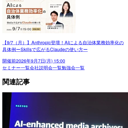
【9/7（月）】Anthropic登壇！AIによる自治体業務効率化の
具体例ーSkillsで広がるClaudeの使い方ー
開催前
2026年9月7日(月) 15:00
セミナー一覧
会社説明会一覧
勉強会一覧
関連記事