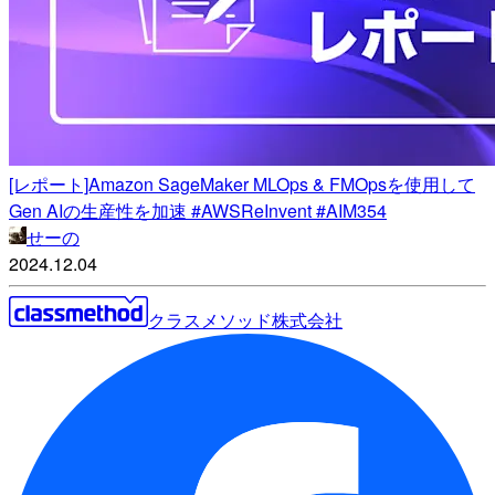
[レポート]Amazon SageMaker MLOps & FMOpsを使用して
Gen AIの生産性を加速 #AWSReInvent #AIM354
せーの
2024.12.04
クラスメソッド株式会社