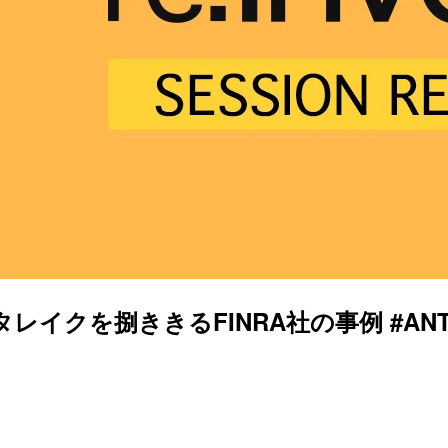
レイクを捌ききるFINRA社の事例 #ANT308 