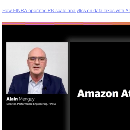
How FINRA operates PB-scale analytics on data lakes with 