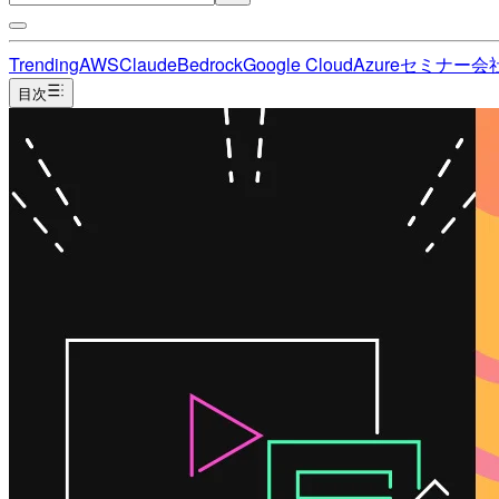
Trending
AWS
Claude
Bedrock
Google Cloud
Azure
セミナー
会
目次