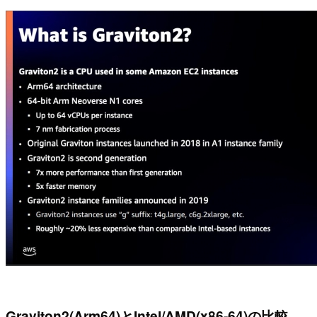
Graviton2(Arm64)とIntel/AMD(x86-64)の比較