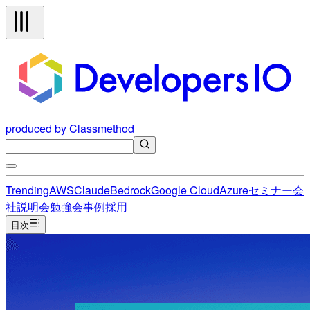
produced by Classmethod
Trending
AWS
Claude
Bedrock
Google Cloud
Azure
セミナー
会
社説明会
勉強会
事例
採用
目次