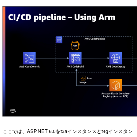
ここでは、ASP.NET 6.0をt3aインスタンスとt4gインスタン