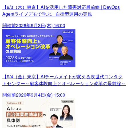
【9/3（木）東京】AIを活用した障害対応最前線 | DevOps
Agentライブデモで学ぶ、自律型運用の実践
開催前
2026年9月3日(木) 16:00
【9/4（金）東京】AIチームメイトが変える次世代コンタク
トセンター～顧客体験向上とオペレーション改革の最前線～
開催前
2026年9月4日(金) 15:00