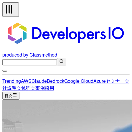
produced by Classmethod
Trending
AWS
Claude
Bedrock
Google Cloud
Azure
セミナー
会
社説明会
勉強会
事例
採用
目次