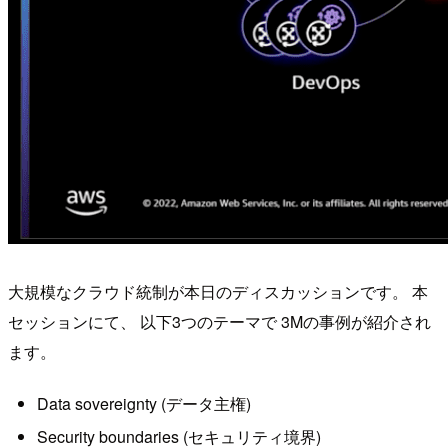
大規模なクラウド統制が本日のディスカッションです。 本
セッションにて、 以下3つのテーマで 3Mの事例が紹介され
ます。
Data sovereignty (データ主権)
Security boundaries (セキュリティ境界)