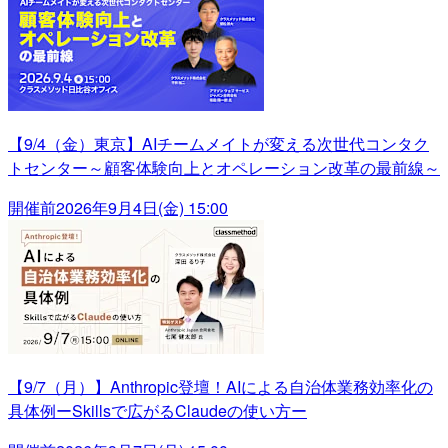
【9/4（金）東京】AIチームメイトが変える次世代コンタク
トセンター～顧客体験向上とオペレーション改革の最前線～
開催前
2026年9月4日(金) 15:00
【9/7（月）】Anthropic登壇！AIによる自治体業務効率化の
具体例ーSkillsで広がるClaudeの使い方ー