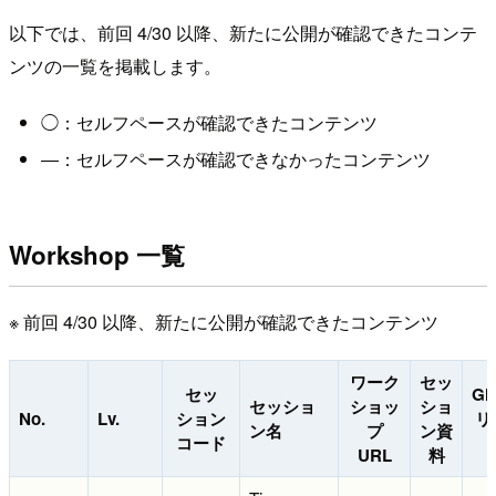
以下では、前回 4/30 以降、新たに公開が確認できたコンテ
ンツの一覧を掲載します。
◯：セルフペースが確認できたコンテンツ
―：セルフペースが確認できなかったコンテンツ
Workshop 一覧
※ 前回 4/30 以降、新たに公開が確認できたコンテンツ
ワーク
セッ
セッ
Gi
セッショ
ショッ
ショ
No.
Lv.
ション
リ
ン名
プ
ン資
コード
URL
料