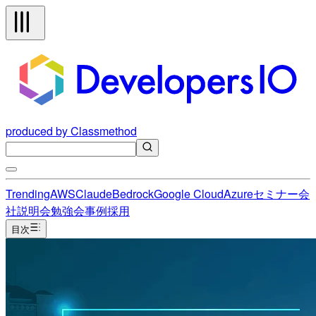
produced by Classmethod
Trending
AWS
Claude
Bedrock
Google Cloud
Azure
セミナー
会
社説明会
勉強会
事例
採用
目次