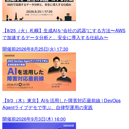
【8/25（火）札幌】生成AIを“会社の武器”にする方法〜AWS
で加速するデータ分析と、安全に導入する仕組み〜
開催前
2026年8月25日(火) 17:30
【9/3（木）東京】AIを活用した障害対応最前線 | DevOps
Agentライブデモで学ぶ、自律型運用の実践
開催前
2026年9月3日(木) 16:00