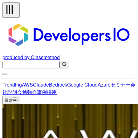
produced by Classmethod
Trending
AWS
Claude
Bedrock
Google Cloud
Azure
セミナー
会
社説明会
勉強会
事例
採用
目次