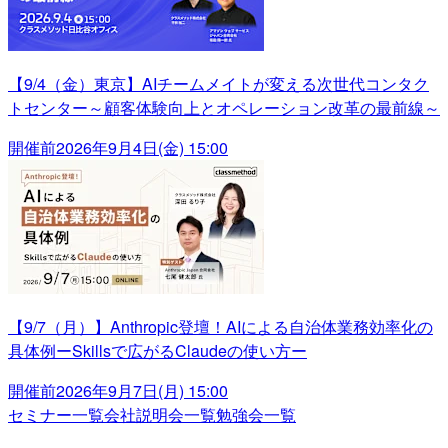
【9/4（金）東京】AIチームメイトが変える次世代コンタク
トセンター～顧客体験向上とオペレーション改革の最前線～
開催前
2026年9月4日(金) 15:00
【9/7（月）】Anthropic登壇！AIによる自治体業務効率化の
具体例ーSkillsで広がるClaudeの使い方ー
開催前
2026年9月7日(月) 15:00
セミナー一覧
会社説明会一覧
勉強会一覧