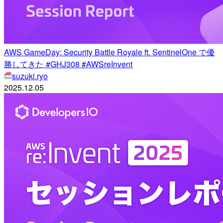
AWS GameDay: Security Battle Royale ft. SentinelOne で優
勝してきた #GHJ308 #AWSreInvent
suzuki.ryo
2025.12.05