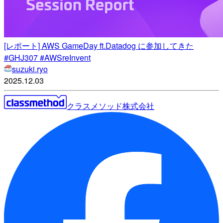
[レポート] AWS GameDay ft.Datadog に参加してきた
#GHJ307 #AWSreInvent
suzuki.ryo
2025.12.03
クラスメソッド株式会社