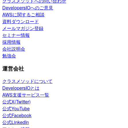
クラスメソッドへの問い合わせ
DevelopersIOへのご意見
AWSに関するご相談
資料ダウンロード
メールマガジン登録
セミナー情報
採用情報
会社説明会
勉強会
運営会社
クラスメソッドについて
DevelopersIOとは
AWS支援サービス一覧
公式X(Twitter)
公式YouTube
公式Facebook
公式LinkedIn