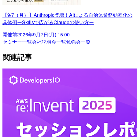
【9/7（月）】Anthropic登壇！AIによる自治体業務効率化の
具体例ーSkillsで広がるClaudeの使い方ー
開催前
2026年9月7日(月) 15:00
セミナー一覧
会社説明会一覧
勉強会一覧
関連記事