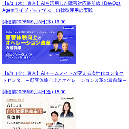
【9/3（木）東京】AIを活用した障害対応最前線 | DevOps
Agentライブデモで学ぶ、自律型運用の実践
開催前
2026年9月3日(木) 16:00
【9/4（金）東京】AIチームメイトが変える次世代コンタク
トセンター～顧客体験向上とオペレーション改革の最前線～
開催前
2026年9月4日(金) 15:00