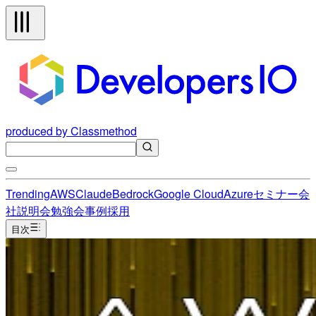
produced by Classmethod
Trending
AWS
Claude
Bedrock
Google Cloud
Azure
セミナー
会
社説明会
勉強会
事例
採用
目次