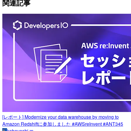
関連記事
[レポート] Modernize your data warehouse by moving to
Amazon Redshiftに参加しました #AWSreInvent #ANT345
kobayashi.m