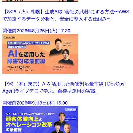
【8/25（火）札幌】生成AIを“会社の武器”にする方法〜AWS
で加速するデータ分析と、安全に導入する仕組み〜
開催前
2026年8月25日(火) 17:30
【9/3（木）東京】AIを活用した障害対応最前線 | DevOps
Agentライブデモで学ぶ、自律型運用の実践
開催前
2026年9月3日(木) 16:00