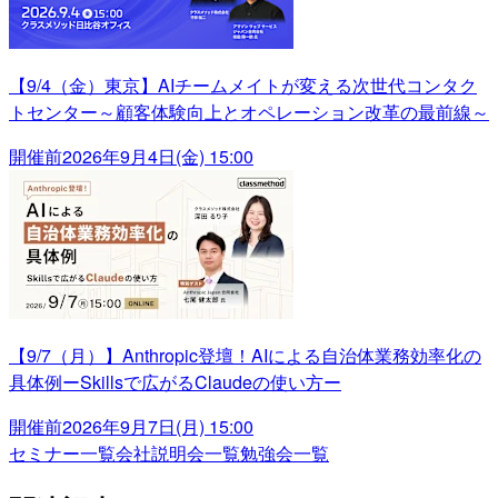
【9/4（金）東京】AIチームメイトが変える次世代コンタク
トセンター～顧客体験向上とオペレーション改革の最前線～
開催前
2026年9月4日(金) 15:00
【9/7（月）】Anthropic登壇！AIによる自治体業務効率化の
具体例ーSkillsで広がるClaudeの使い方ー
開催前
2026年9月7日(月) 15:00
セミナー一覧
会社説明会一覧
勉強会一覧