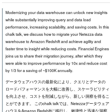
Modernizing your data warehouse can unlock new insights
while substantially improving query and data load
performance, increasing scalability, and saving costs. In this
chalk talk, we discuss how to migrate your Netezza data
warehouse to Amazon Redshift and achieve agility and
faster time to insight while reducing costs. Financial Engines
joins us to share their migration journey, after which they
were able to improve performance by 10x and reduce cost
by 1/3 for a saving of ~$100K annually.
データウェアハウスの最新化により、クエリとデータの
ロードパフォーマンスを大幅に改善し、スケーラビリティ
を向上させ、コストを削減しながら、新しい洞察を得るこ
とができます。 このchalk talkでは、Netezzaデータウェア
ハウスをAmazon Redshiftに移行し、敏捷性と迅速な洞察