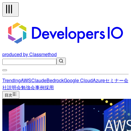
produced by Classmethod
Trending
AWS
Claude
Bedrock
Google Cloud
Azure
セミナー
会
社説明会
勉強会
事例
採用
目次