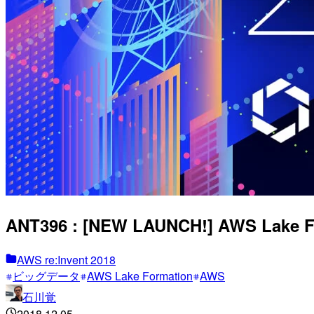
ANT396 : [NEW LAUNCH!] AWS L
AWS re:Invent 2018
ビッグデータ
AWS Lake Formation
AWS
石川覚
2018.12.05