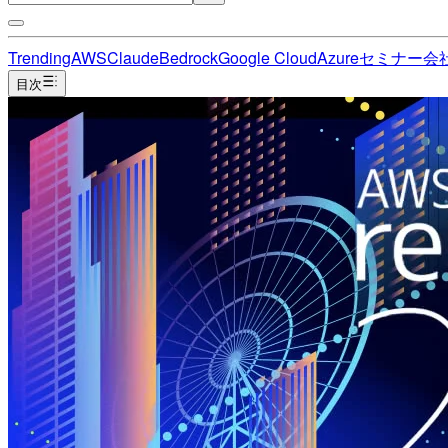
Trending
AWS
Claude
Bedrock
Google Cloud
Azure
セミナー
会
目次