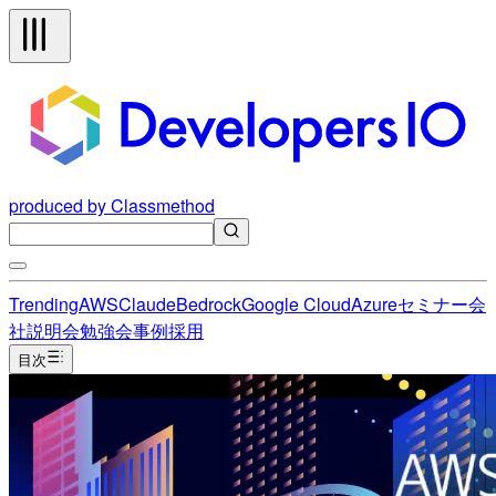
produced by Classmethod
Trending
AWS
Claude
Bedrock
Google Cloud
Azure
セミナー
会
社説明会
勉強会
事例
採用
目次