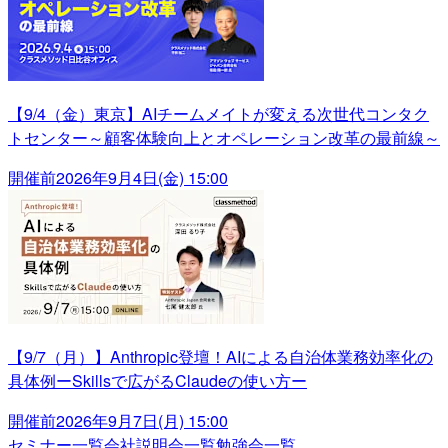
【9/4（金）東京】AIチームメイトが変える次世代コンタク
トセンター～顧客体験向上とオペレーション改革の最前線～
開催前
2026年9月4日(金) 15:00
【9/7（月）】Anthropic登壇！AIによる自治体業務効率化の
具体例ーSkillsで広がるClaudeの使い方ー
開催前
2026年9月7日(月) 15:00
セミナー一覧
会社説明会一覧
勉強会一覧