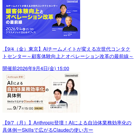
【9/4（金）東京】AIチームメイトが変える次世代コンタク
トセンター～顧客体験向上とオペレーション改革の最前線～
開催前
2026年9月4日(金) 15:00
【9/7（月）】Anthropic登壇！AIによる自治体業務効率化の
具体例ーSkillsで広がるClaudeの使い方ー