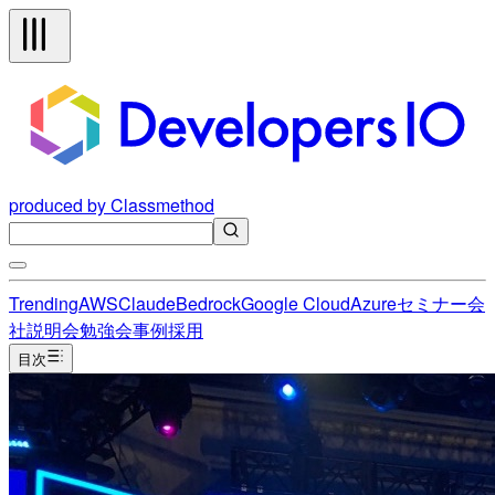
produced by Classmethod
Trending
AWS
Claude
Bedrock
Google Cloud
Azure
セミナー
会
社説明会
勉強会
事例
採用
目次