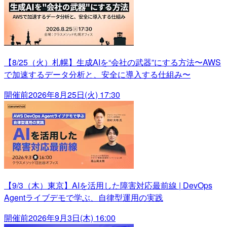
【8/25（火）札幌】生成AIを“会社の武器”にする方法〜AWS
で加速するデータ分析と、安全に導入する仕組み〜
開催前
2026年8月25日(火) 17:30
【9/3（木）東京】AIを活用した障害対応最前線 | DevOps
Agentライブデモで学ぶ、自律型運用の実践
開催前
2026年9月3日(木) 16:00