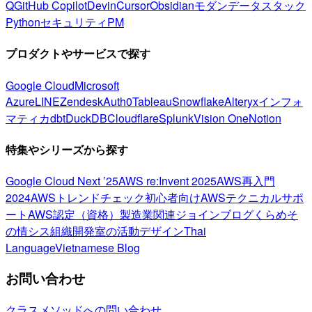
Q
GitHub Copilot
Devin
Cursor
Obsidian
モダンデータスタック
Python
セキュリティ
PM
プロダクトやサービスで探す
Google Cloud
Microsoft
Azure
LINE
Zendesk
Auth0
Tableau
Snowflake
Alteryx
インフォ
マティカ
dbt
DuckDB
Cloudflare
Splunk
Vision One
Notion
特集やシリーズから探す
Google Cloud Next ’25
AWS re:Invent 2025
AWS再入門
2024
AWSトレンドチェック
初心者向け
AWSテクニカルサポ
ート
AWS認定（資格）
製造業関連
ジョインブログ
くらめそ
の情シス
組織開発室の活動
デザイン
Thai
Language
Vietnamese Blog
お問い合わせ
クラスメソッドへの問い合わせ