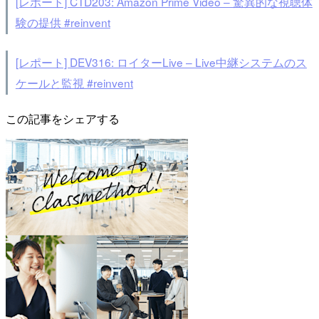
[レポート] CTD203: Amazon Prime Video – 驚異的な視聴体
験の提供 #reinvent
[レポート] DEV316: ロイターLive – Live中継システムのス
ケールと監視 #reinvent
この記事をシェアする