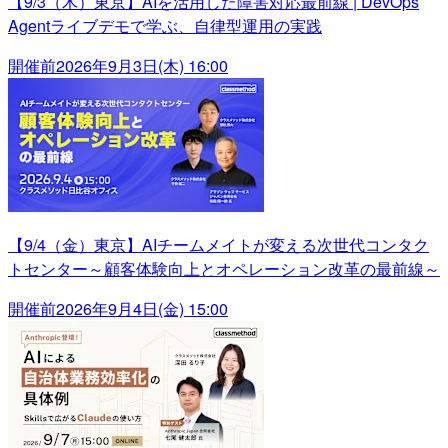
【9/3（木）東京】AIを活用した障害対応最前線 | DevOps
Agentライブデモで学ぶ、自律型運用の実践
開催前
2026年9月3日(木) 16:00
【9/4（金）東京】AIチームメイトが変える次世代コンタク
トセンター～顧客体験向上とオペレーション改革の最前線～
開催前
2026年9月4日(金) 15:00