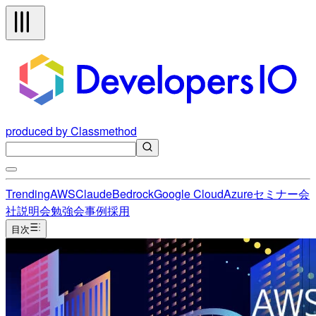
produced by Classmethod
Trending
AWS
Claude
Bedrock
Google Cloud
Azure
セミナー
会
社説明会
勉強会
事例
採用
目次