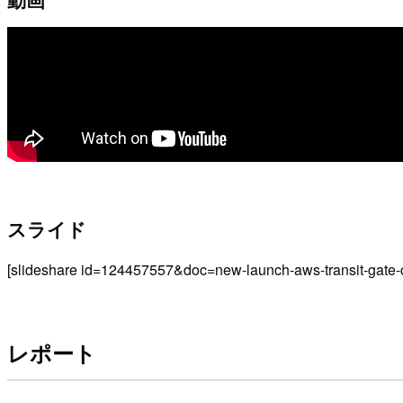
スライド
[slideshare id=124457557&doc=new-launch-aws-transit-ga
レポート