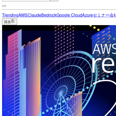
Trending
AWS
Claude
Bedrock
Google Cloud
Azure
セミナー
会
目次