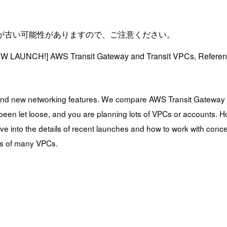
が古い可能性がありますので、ご注意ください。
AUNCH!] AWS Transit Gateway and Transit VPCs, Ref
y and new networking features. We compare AWS Transit Gateway 
e been let loose, and you are planning lots of VPCs or accounts.
into the details of recent launches and how to work with concept
ems of many VPCs.