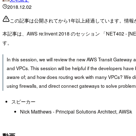
2018.12.02
この記事は公開されてから1年以上経過しています。情報
本記事は、AWS re:Invent 2018 のセッション 「NET402 - [NEW L
す。
In this session, we will review the new AWS Transit Gatewa
and VPCs. This session will be helpful if the developers hav
aware of; and how does routing work with many VPCs? We dive 
using firewalls, and direct connect gateways to solve probl
スピーカー
Nick Matthews - Principal Solutions Architect, AWSk
動画