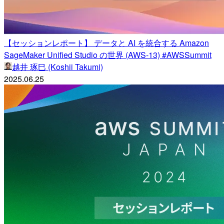
【セッションレポート】 データと AI を統合する Amazon
SageMaker Unified Studio の世界 (AWS-13) #AWSSummit
越井 琢巳 (Koshii Takumi)
2025.06.25