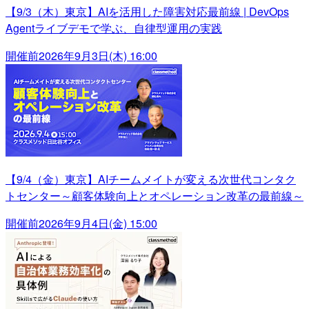
【9/3（木）東京】AIを活用した障害対応最前線 | DevOps
Agentライブデモで学ぶ、自律型運用の実践
開催前
2026年9月3日(木) 16:00
【9/4（金）東京】AIチームメイトが変える次世代コンタク
トセンター～顧客体験向上とオペレーション改革の最前線～
開催前
2026年9月4日(金) 15:00