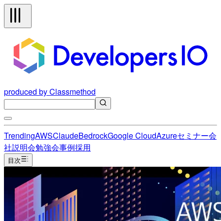
produced by Classmethod
Trending
AWS
Claude
Bedrock
Google Cloud
Azure
セミナー
会
社説明会
勉強会
事例
採用
目次