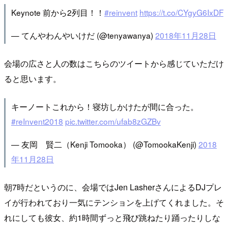
Keynote 前から2列目！！
#reinvent
https://t.co/CYgyG6IxDF
— てんやわんやいけだ (@tenyawanya)
2018年11月28日
会場の広さと人の数はこちらのツイートから感じていただけ
ると思います。
キーノートこれから！寝坊しかけたが間に合った。
#reInvent2018
pic.twitter.com/ufab8zGZBv
— 友岡 賢二（Kenji Tomooka） (@TomookaKenji)
2018
年11月28日
朝7時だというのに、会場ではJen LasherさんによるDJプレ
イが行われており一気にテンションを上げてくれました。そ
れにしても彼女、約1時間ずっと飛び跳ねたり踊ったりしな