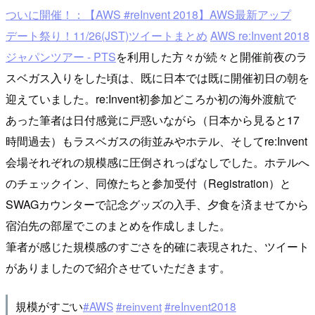
ついに開催！：【AWS #reInvent 2018】AWS最新アップ
デート祭り！11/26(JST)ツイートまとめ
AWS re:Invent 2018
ジャパンツアー - PTS
を利用した方々が続々と開催前夜のラ
スベガス入りをした頃は、既に日本では既に開催初日の朝を
迎えていました。re:Invent初参加どころか初の海外渡航で
あった筆者は日付感覚に戸惑いながら（日本から見ると17
時間過去）もラスベガスの街並みやホテル、そしてre:Invent
会場それぞれの規模感に圧倒されっぱなしでした。ホテルへ
のチェックイン、同僚たちと参加受付（Registration）と
SWAGカウンターで記念グッズの入手、夕食を済ませてから
宿泊先の部屋でこのまとめを作成しました。
筆者が感じた規模感のすごさを的確に表現された、ツイート
がありましたので紹介させていただきます。
規模がすごい
#AWS
#reinvent
#reInvent2018