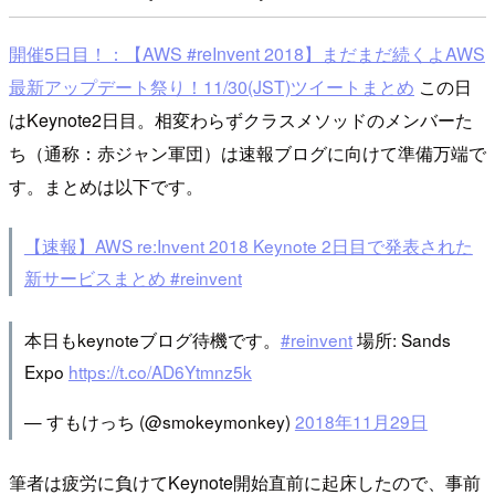
開催5日目！：【AWS #reInvent 2018】まだまだ続くよAWS
最新アップデート祭り！11/30(JST)ツイートまとめ
この日
はKeynote2日目。相変わらずクラスメソッドのメンバーた
ち（通称：赤ジャン軍団）は速報ブログに向けて準備万端で
す。まとめは以下です。
【速報】AWS re:Invent 2018 Keynote 2日目で発表された
新サービスまとめ #reinvent
本日もkeynoteブログ待機です。
#reinvent
場所: Sands
Expo
https://t.co/AD6Ytmnz5k
— すもけっち (@smokeymonkey)
2018年11月29日
筆者は疲労に負けてKeynote開始直前に起床したので、事前