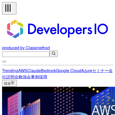
produced by Classmethod
Trending
AWS
Claude
Bedrock
Google Cloud
Azure
セミナー
会
社説明会
勉強会
事例
採用
目次