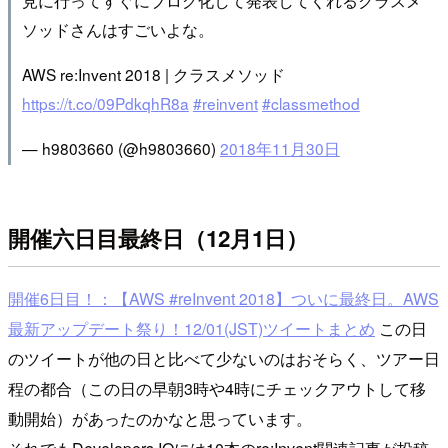
見に行ってすぐにブログ化して発表してくれるクラスメ
ソッドさんはすごいよな。
AWS re:Invent 2018 | クラスメソッド
https://t.co/09PdkqhR8a
#reinvent
#classmethod
— h9803660 (@h9803660)
2018年11月30日
開催六日目最終日（12月1日）
開催6日目！：【AWS #reInvent 2018】ついに最終日。AWS
最新アップデート祭り！12/01(JST)ツイートまとめ
この日
のツイートが他の日と比べて少ないのはおそらく、ツアー日
程の都合（この日の早朝3時や4時にチェックアウトして移
動開始）があったのかなと思っています。