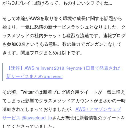
がらDJプレイし続けるって、ものすごいタフですね...
そして本編がAWSを取り巻く環境や成長に関する話題から
始まり、一気に怒涛の新サービスラッシュとなりました。ク
ラスメソッドの社内チャットも猛烈な流速です。速報ブログ
も参加60名というある意味、数の暴力でガンガンこなして
きます。関連ブログまとめは以下です。
【速報】AWS re:Invent 2018 Keynote 1日目で発表された
新サービスまとめ #reinvent
その頃、Twitterでは新着ブログ紹介用ツイートが一気に増え
てしまった影響でクラスメソッドアカウントがまさかの一時
凍結されてしまっておりましたが、
AWS / アマゾンウェブ
サービス @awscloud_jp
さんが懸命に新着情報のツイートを
してくださっていました。