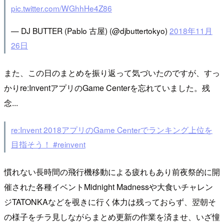
pic.twitter.com/WGhhHe4Z86
— DJ BUTTER (Pablo 古屋) (@djbuttertokyo)
2018年11月
26日
また、この日のまとめを振り返って気づいたのですが、すっ
かりre:InventアプリのGame Centerを忘れていました。残
念...
re:Invent 2018アプリのGame Centerでランキング上位を
目指そう！ #reinvent
慣れない長時間の飛行機移動による疲れもあり前夜祭的に開
催された各種イベントMidnight Madnessや大食いチャレン
ジTATONKAなどを覗きに行く体力は残っておらず、翌朝そ
の様子をチラ見しながらまとめ更新の作業を済ませ、いざ憧