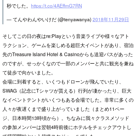
秒でした。
https://t.co/4AEffmG7RN
— てんやわんやいけだ (@tenyawanya)
2018年11月29日
そしてこの日の夜はre:Playという音楽ライブや様々なアト
ラクション、ゲームを楽しめる超巨大イベントがあり、宿泊
先のTreasure Island Hotel & Casinoからも送迎バスがあった
のですが、せっかくなので一部のメンバーと共に観光を兼ね
て徒歩で向かいました。
会場に到着すると、いくつもドローンが飛んでいたり、
SWAG（記念にTシャツが貰える）行列が凄かったり、巨大
なイベントテントがいくつもある会場でした。非常に多くの
人々が夜遅くまで盛り上がっていました（まとめ11ペー
ジ、日本時間13時頃から）。ちなみに我々クラスメソッド
の参加メンバーは翌朝4時前後にホテルをチェックアウトし