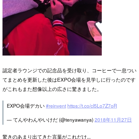
認定者ラウンジでの記念品を受け取り、コーヒーで一息つい
てまとめを更新した後はEXPO会場を見学しに行ったのです
がこれもまた想像以上の広さに驚きました。
EXPO会場デカい
#reinvent
https://t.co/cl5Lo7Z7oR
— てんやわんやいけだ (@tenyawanya)
2018年11月27日
驚きのあまり出てきた言葉がこれだけ...