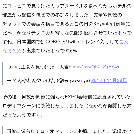
にコンビニで見つけたカップヌードルを食べながらホテルの
部屋から配信を視聴での参加をしました。先輩や同僚の
チャットでの会話を横目で見るとこの日のKeynoteは例年に
比べ、かなりテクニカル寄りな気配を感じさせていたようで
すね。日本国内ではCOBOLがTwitterトレンド入りして
こん
なまとめ
も出来ていたようですがw
ついに主食を見つけた。大吉
https://t.co/OhZLZgEY4s
— てんやわんやいけだ (@tenyawanya)
2018年11月29日
その後、何故か同僚に煽られEXPO会場前に設置されていた
ロデオマシーンに挑戦したりしました（なかなか健闘した方
だったようです）。
同僚に煽られてロデオマシーンに挑戦しました。記録は47