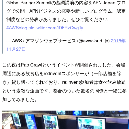
Global Partner Summitの基調講演の内容をAPN Japan ブロ
グで公開！APNビジネスの概要や新しいプログラム、認定
制度などの発表がありました。ぜひご覧ください！
#AWSblog
pic.twitter.com/tDFRzCwgTy
— AWS / アマゾンウェブサービス (@awscloud_jp)
2018年
11月27日
この夜はPab Crawlというイベントが開催されました。会場
周辺にある飲食店をre:Inventスポンサーが（一部店舗を除
き）貸し切ってくれており、re:Invent参加者は食べ飲み放題
という素敵な企画です。都合のついた数名の同僚と一緒に参
加してみました。