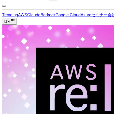
Trending
AWS
Claude
Bedrock
Google Cloud
Azure
セミナー
会
目次