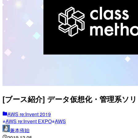
[ブース紹介] データ仮想化・管理系ソリューション(D
AWS re:Invent 2019
AWS re:Invent EXPO
AWS
兼本侑始
2019.12.05