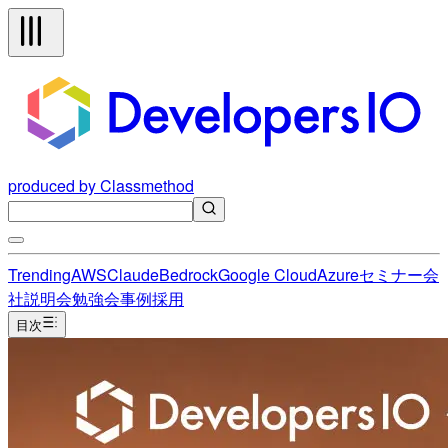
produced by Classmethod
Trending
AWS
Claude
Bedrock
Google Cloud
Azure
セミナー
会
社説明会
勉強会
事例
採用
目次