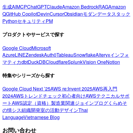
生成AI
MCP
ChatGPT
Claude
Amazon Bedrock
RAG
Amazon
Q
GitHub Copilot
Devin
Cursor
Obsidian
モダンデータスタック
Python
セキュリティ
PM
プロダクトやサービスで探す
Google Cloud
Microsoft
Azure
LINE
Zendesk
Auth0
Tableau
Snowflake
Alteryx
インフォ
マティカ
dbt
DuckDB
Cloudflare
Splunk
Vision One
Notion
特集やシリーズから探す
Google Cloud Next ’25
AWS re:Invent 2025
AWS再入門
2024
AWSトレンドチェック
初心者向け
AWSテクニカルサポ
ート
AWS認定（資格）
製造業関連
ジョインブログ
くらめそ
の情シス
組織開発室の活動
デザイン
Thai
Language
Vietnamese Blog
お問い合わせ