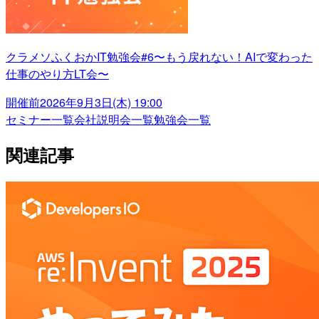
クラメソふくおかIT勉強会#6〜もう戻れない！AIで変わった
仕事のやり方LT会〜
開催前
2026年9月3日(木) 19:00
セミナー一覧
会社説明会一覧
勉強会一覧
関連記事