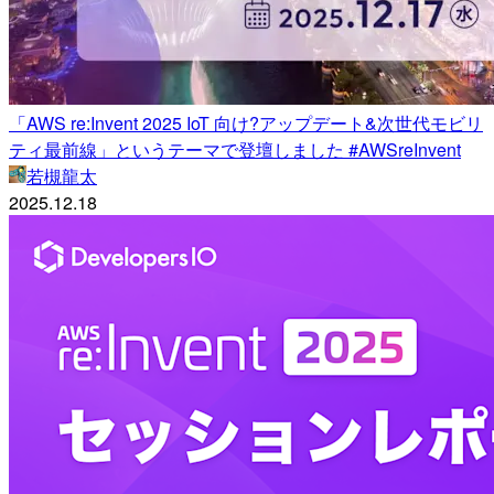
「AWS re:Invent 2025 IoT 向け?アップデート&次世代モビリ
ティ最前線」というテーマで登壇しました #AWSreInvent
若槻龍太
2025.12.18