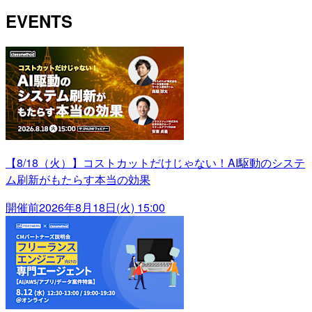
EVENTS
【8/18（火）】コストカットだけじゃない！AI駆動のシステ
ム刷新がもたらす本当の効果
開催前
2026年8月18日(火) 15:00