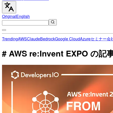
Original
English
Trending
AWS
Claude
Bedrock
Google Cloud
Azure
セミナー
会
# AWS re:Invent EXPO の