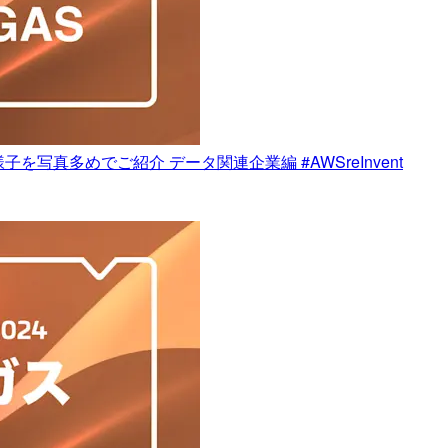
写真多めでご紹介 データ関連企業編 #AWSreInvent