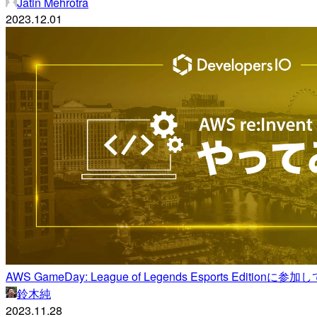
Jatin Mehrotra
2023.12.01
AWS GameDay: League of Legends Esports Editionに参加
鈴木純
2023.11.28