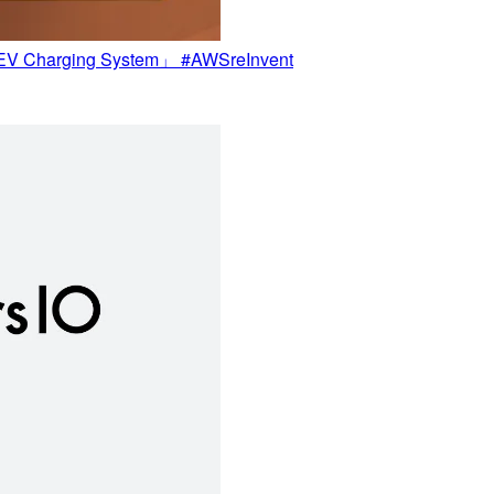
 Charging System」 #AWSreInvent