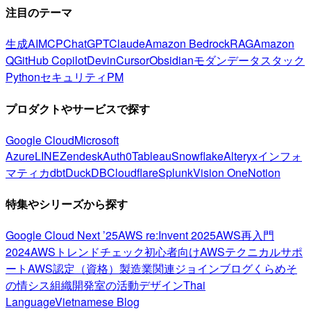
注目のテーマ
生成AI
MCP
ChatGPT
Claude
Amazon Bedrock
RAG
Amazon
Q
GitHub Copilot
Devin
Cursor
Obsidian
モダンデータスタック
Python
セキュリティ
PM
プロダクトやサービスで探す
Google Cloud
Microsoft
Azure
LINE
Zendesk
Auth0
Tableau
Snowflake
Alteryx
インフォ
マティカ
dbt
DuckDB
Cloudflare
Splunk
Vision One
Notion
特集やシリーズから探す
Google Cloud Next ’25
AWS re:Invent 2025
AWS再入門
2024
AWSトレンドチェック
初心者向け
AWSテクニカルサポ
ート
AWS認定（資格）
製造業関連
ジョインブログ
くらめそ
の情シス
組織開発室の活動
デザイン
Thai
Language
Vietnamese Blog