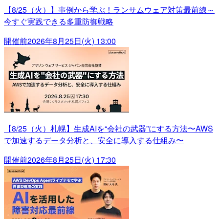
【8/25（火）】事例から学ぶ！ランサムウェア対策最前線～
今すぐ実践できる多重防御戦略
開催前
2026年8月25日(火) 13:00
【8/25（火）札幌】生成AIを“会社の武器”にする方法〜AWS
で加速するデータ分析と、安全に導入する仕組み〜
開催前
2026年8月25日(火) 17:30