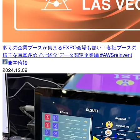
多くの企業ブースが集まるEXPO会場も熱い！各社ブースの
様子を写真多めでご紹介 データ関連企業編 #AWSreInvent
兼本侑始
2024.12.09