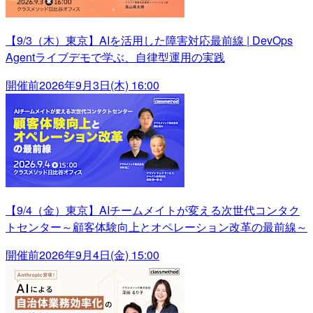
【9/3（木）東京】AIを活用した障害対応最前線 | DevOps
Agentライブデモで学ぶ、自律型運用の実践
開催前
2026年9月3日(木) 16:00
【9/4（金）東京】AIチームメイトが変える次世代コンタク
トセンター～顧客体験向上とオペレーション改革の最前線～
開催前
2026年9月4日(金) 15:00