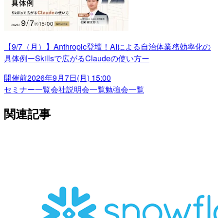
【9/7（月）】Anthropic登壇！AIによる自治体業務効率化の
具体例ーSkillsで広がるClaudeの使い方ー
開催前
2026年9月7日(月) 15:00
セミナー一覧
会社説明会一覧
勉強会一覧
関連記事