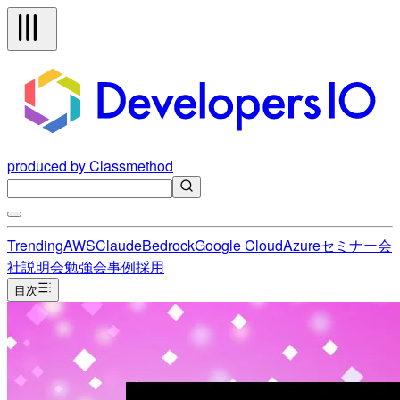
produced by Classmethod
Trending
AWS
Claude
Bedrock
Google Cloud
Azure
セミナー
会
社説明会
勉強会
事例
採用
目次