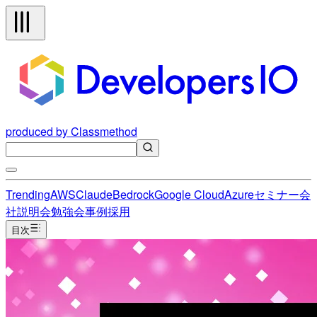
produced by Classmethod
Trending
AWS
Claude
Bedrock
Google Cloud
Azure
セミナー
会
社説明会
勉強会
事例
採用
目次