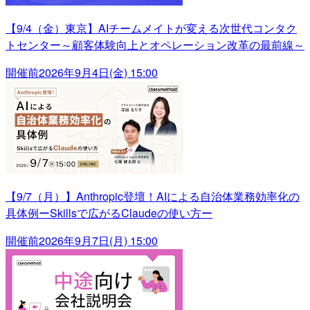
【9/4（金）東京】AIチームメイトが変える次世代コンタク
トセンター～顧客体験向上とオペレーション改革の最前線～
開催前
2026年9月4日(金) 15:00
【9/7（月）】Anthropic登壇！AIによる自治体業務効率化の
具体例ーSkillsで広がるClaudeの使い方ー
開催前
2026年9月7日(月) 15:00