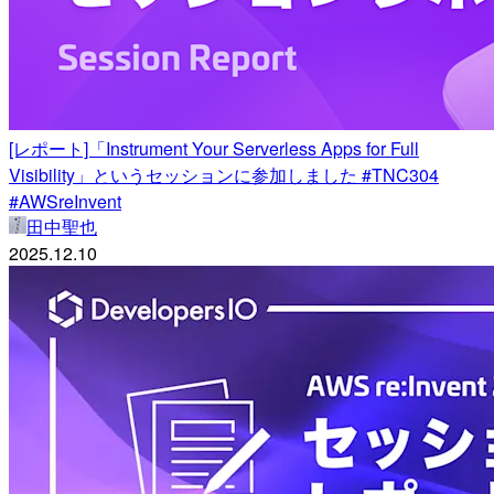
[レポート]「Instrument Your Serverless Apps for Full
Visibility」というセッションに参加しました #TNC304
#AWSreInvent
田中聖也
2025.12.10