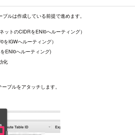
テーブルは作成している前提で進めます。
ットのCIDRをENI0へルーティング）
/0をIGWへルーティング）
0をENI0へルーティング)
効化
テーブルをアタッチします。