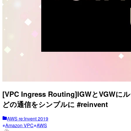
[VPC Ingress Routing]I
どの通信をシンプルに #reinvent
AWS re:Invent 2019
Amazon VPC
AWS