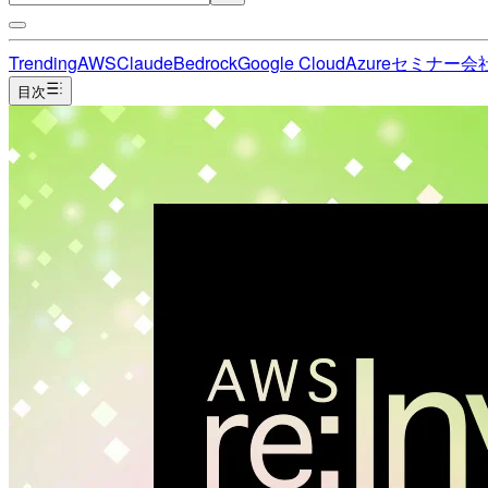
Trending
AWS
Claude
Bedrock
Google Cloud
Azure
セミナー
会
目次