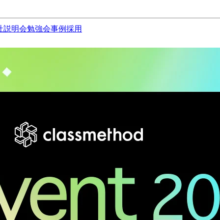
社説明会
勉強会
事例
採用