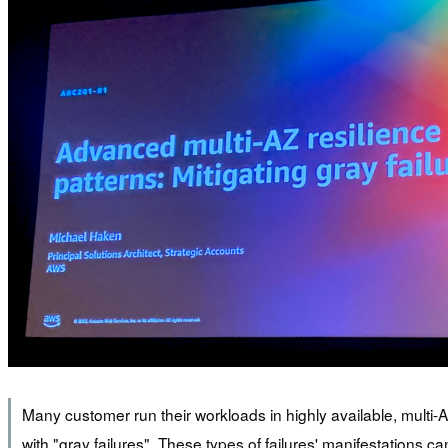
Many customer run their workloads in highly available, multi-A
with "gray failures". These types of failures' manifestations