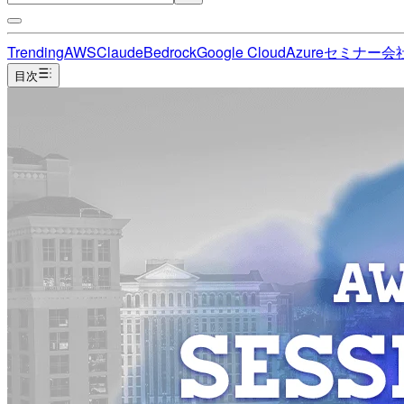
Trending
AWS
Claude
Bedrock
Google Cloud
Azure
セミナー
会
目次