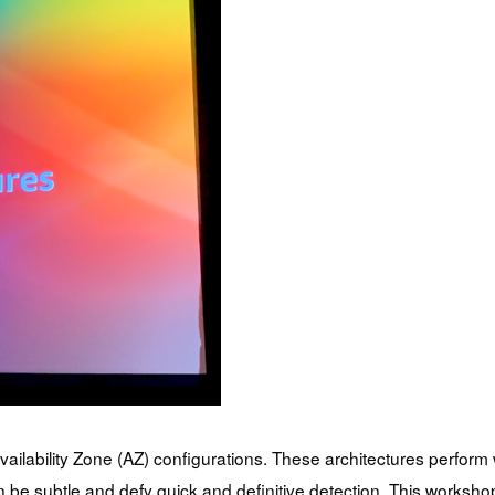
vailability Zone (AZ) configurations. These architectures perform 
 can be subtle and defy quick and definitive detection. This work