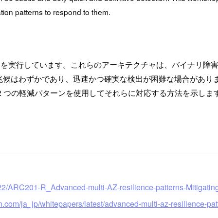
ation patterns to respond to them.
ードを実行しています。これらのアーキテクチャは、バイナリ障
わずかであり、迅速かつ確実な検出が困難な場合があります。このワ
2 つの軽減パターンを使用してそれらに対応する方法を示しま
22/ARC201-R_Advanced-multi-AZ-resilience-patterns-Mitigating-
.com/ja_jp/whitepapers/latest/advanced-multi-az-resilience-pat