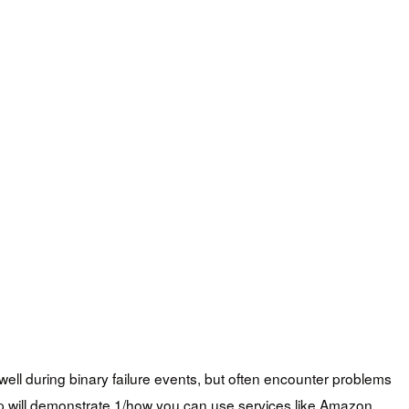
well during binary failure events, but often encounter problems
shop will demonstrate 1/how you can use services like Amazon