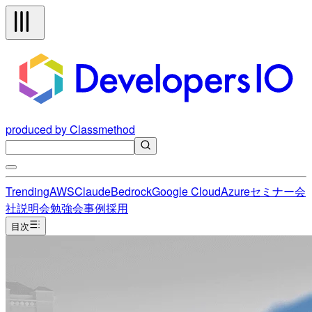
produced by Classmethod
Trending
AWS
Claude
Bedrock
Google Cloud
Azure
セミナー
会
社説明会
勉強会
事例
採用
目次