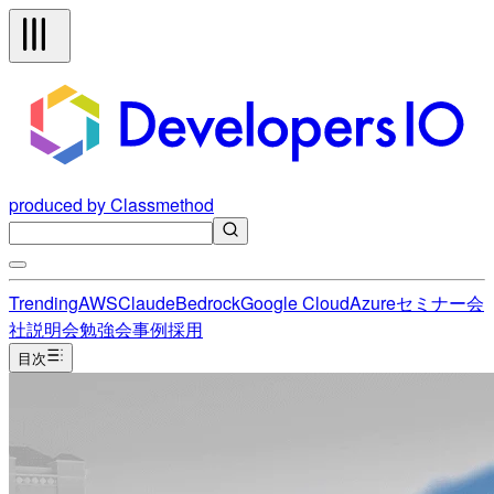
produced by Classmethod
Trending
AWS
Claude
Bedrock
Google Cloud
Azure
セミナー
会
社説明会
勉強会
事例
採用
目次