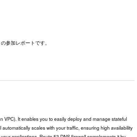
tectures の参加レポートです。
on VPC). It enables you to easily deploy and manage stateful
utomatically scales with your traffic, ensuring high availability
o your applications, Route 53 DNS firewall complements it by