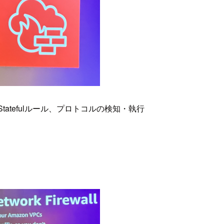
teless/Statefulルール、プロトコルの検知・
執
行