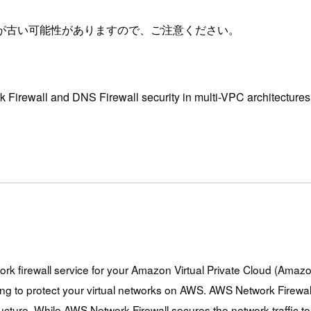
が古い可能性がありますので、ご注意ください。
ewall and DNS Firewall security in multi-VPC archi
rk firewall service for your Amazon Virtual Private Cloud (Amaz
ing to protect your virtual networks on AWS. AWS Network Firewall a
tructure. While AWS Network Firewall secures the network traffic t