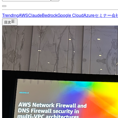
Trending
AWS
Claude
Bedrock
Google Cloud
Azure
セミナー
会
目次