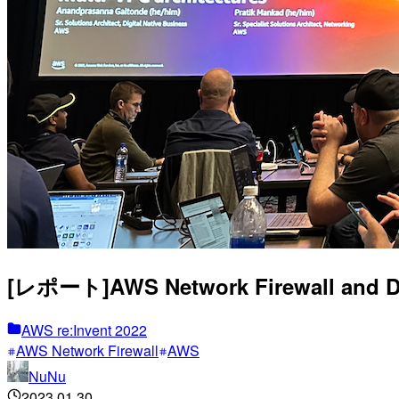
[レポート]AWS Network Firewall and DNS 
AWS re:Invent 2022
AWS Network Firewall
AWS
NuNu
2023.01.30