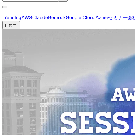
Trending
AWS
Claude
Bedrock
Google Cloud
Azure
セミナー
会
目次