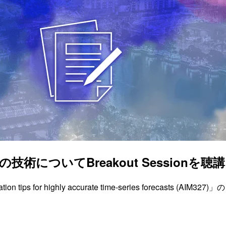
についてBreakout Sessionを聴講しまし
tips for highly accurate time-series forecasts (AIM