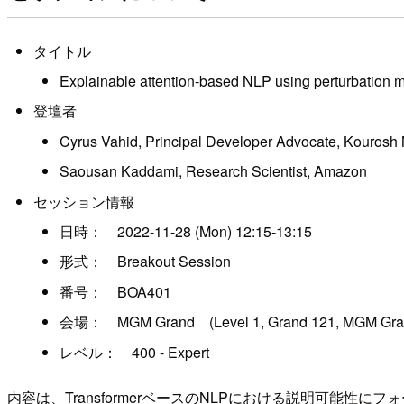
タイトル
Explainable attention-based NLP using perturbation 
登壇者
Cyrus Vahid, Principal Developer Advocate, Kourosh
Saousan Kaddami, Research Scientist, Amazon
セッション情報
日時： 2022-11-28 (Mon) 12:15-13:15
形式： Breakout Session
番号： BOA401
会場： MGM Grand (Level 1, Grand 121, MGM Gra
レベル： 400 - Expert
内容は、TransformerベースのNLPにおける説明可能性