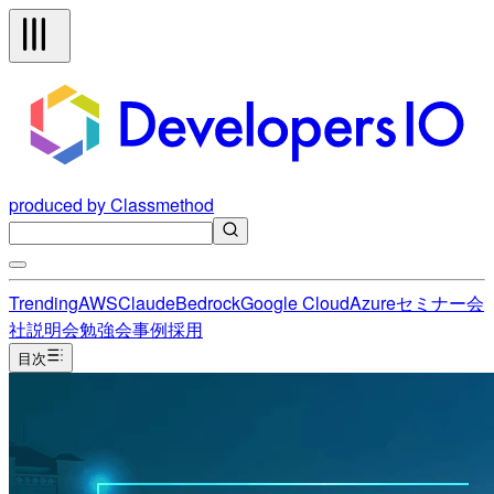
produced by Classmethod
Trending
AWS
Claude
Bedrock
Google Cloud
Azure
セミナー
会
社説明会
勉強会
事例
採用
目次