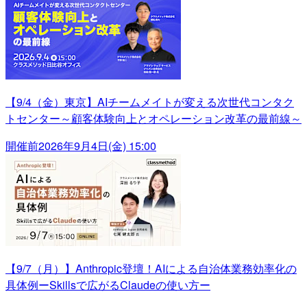
【9/4（金）東京】AIチームメイトが変える次世代コンタク
トセンター～顧客体験向上とオペレーション改革の最前線～
開催前
2026年9月4日(金) 15:00
【9/7（月）】Anthropic登壇！AIによる自治体業務効率化の
具体例ーSkillsで広がるClaudeの使い方ー