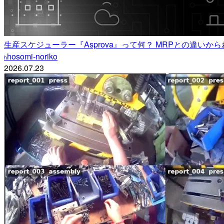
生産スケジューラー『Asprova』って何？ MRPとの違い
hosomi-noriko
h
2026.07.23