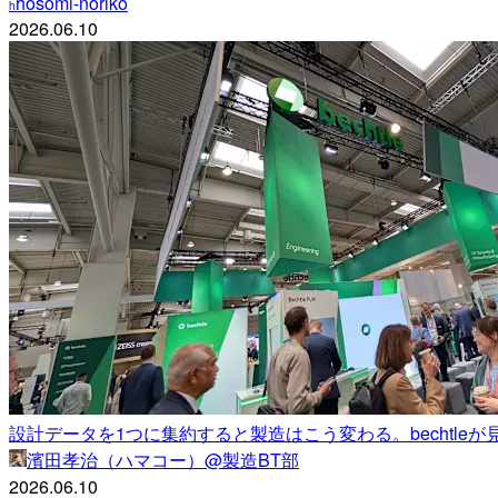
hosomi-noriko
h
2026.06.10
設計データを1つに集約すると製造はこう変わる。bechtleが見せ
濱田孝治（ハマコー）@製造BT部
2026.06.10