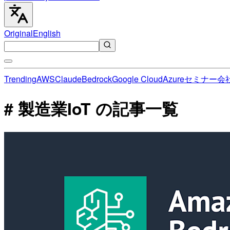
Original
English
Trending
AWS
Claude
Bedrock
Google Cloud
Azure
セミナー
会
# 製造業IoT の記事一覧