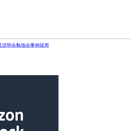
社説明会
勉強会
事例
採用