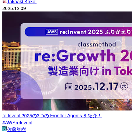
Takaaki Kakei
2025.12.09
re:Invent 2025の3つの Frontier Agents を紹介！
#AWSreInvent
佐藤智樹