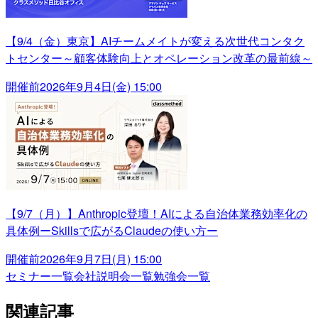
【9/4（金）東京】AIチームメイトが変える次世代コンタク
トセンター～顧客体験向上とオペレーション改革の最前線～
開催前
2026年9月4日(金) 15:00
【9/7（月）】Anthropic登壇！AIによる自治体業務効率化の
具体例ーSkillsで広がるClaudeの使い方ー
開催前
2026年9月7日(月) 15:00
セミナー一覧
会社説明会一覧
勉強会一覧
関連記事