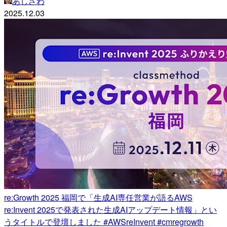
あしざわ
2025.12.03
re:Growth 2025 福岡で「生成AI専任営業が語るAWS
re:Invent 2025で発表された生成AIアップデート情報」とい
うタイトルで登壇しました #AWSreInvent #cmregrowth