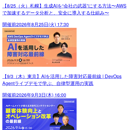
【8/25（火）札幌】生成AIを“会社の武器”にする方法〜AWS
で加速するデータ分析と、安全に導入する仕組み〜
開催前
2026年8月25日(火) 17:30
【9/3（木）東京】AIを活用した障害対応最前線 | DevOps
Agentライブデモで学ぶ、自律型運用の実践
開催前
2026年9月3日(木) 16:00