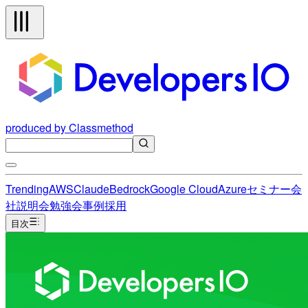
produced by Classmethod
Trending
AWS
Claude
Bedrock
Google Cloud
Azure
セミナー
会
社説明会
勉強会
事例
採用
目次