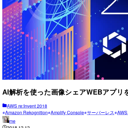
AI解析を使った画像シェアWEBアプリを超
AWS re:Invent 2018
Amazon Rekognition
Amplify Console
サーバーレス
AWS 
me
2018.12.12