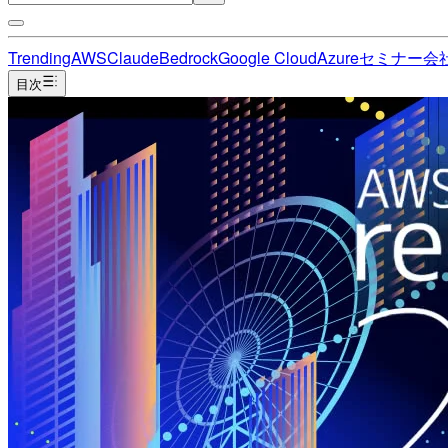
Trending
AWS
Claude
Bedrock
Google Cloud
Azure
セミナー
会
目次