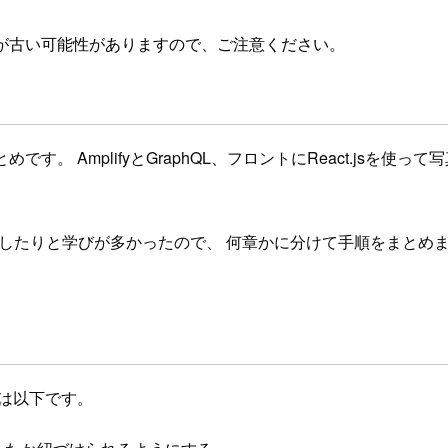
が古い可能性がありますので、ご注意ください。
まとめです。 AmplifyとGraphQL、フロントにReact.j
daをデプロイしたりと学びが多かったので、 何章かに分けて手順を
は以下です。