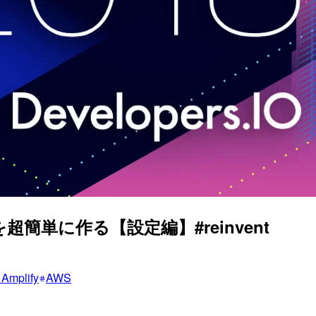
簡単に作る【設定編】#reinvent
Amplify
AWS