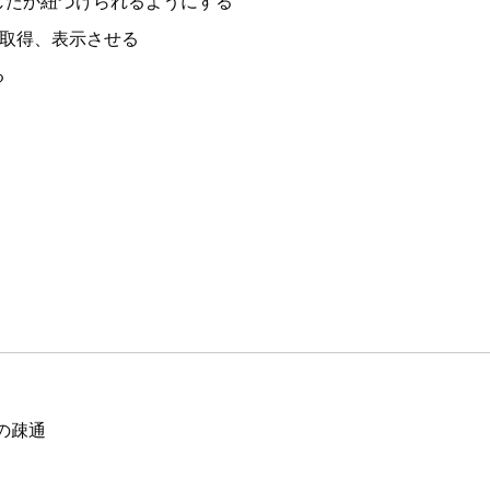
したか紐づけられるようにする
を取得、表示させる
る
ドの疎通