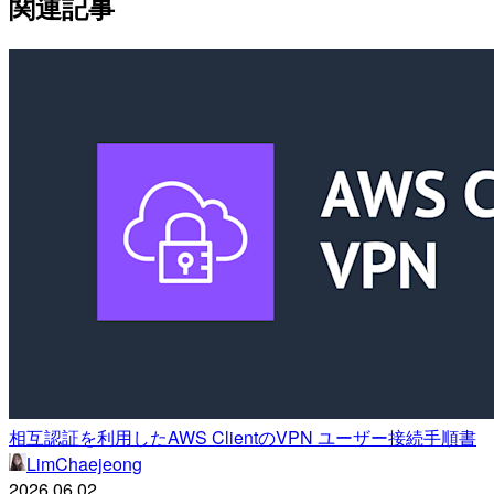
関連記事
相互認証を利用したAWS ClientのVPN ユーザー接続手順書
LimChaejeong
2026.06.02