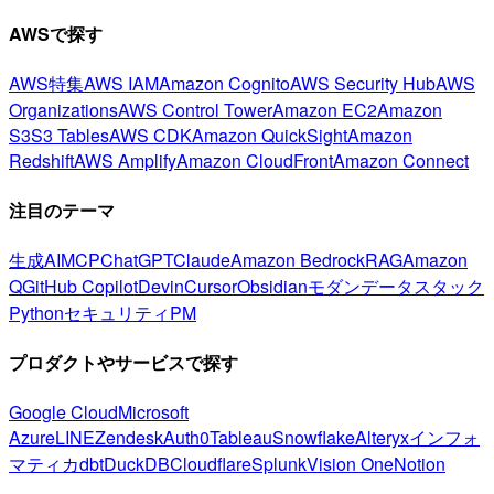
AWSで探す
AWS特集
AWS IAM
Amazon Cognito
AWS Security Hub
AWS
Organizations
AWS Control Tower
Amazon EC2
Amazon
S3
S3 Tables
AWS CDK
Amazon QuickSight
Amazon
Redshift
AWS Amplify
Amazon CloudFront
Amazon Connect
注目のテーマ
生成AI
MCP
ChatGPT
Claude
Amazon Bedrock
RAG
Amazon
Q
GitHub Copilot
Devin
Cursor
Obsidian
モダンデータスタック
Python
セキュリティ
PM
プロダクトやサービスで探す
Google Cloud
Microsoft
Azure
LINE
Zendesk
Auth0
Tableau
Snowflake
Alteryx
インフォ
マティカ
dbt
DuckDB
Cloudflare
Splunk
Vision One
Notion