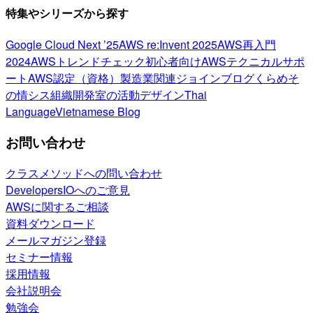
特集やシリーズから探す
Google Cloud Next ’25
AWS re:Invent 2025
AWS再入門
2024
AWSトレンドチェック
初心者向け
AWSテクニカルサポ
ート
AWS認定（資格）
製造業関連
ジョインブログ
くらめそ
の情シス
組織開発室の活動
デザイン
Thai
Language
Vietnamese Blog
お問い合わせ
クラスメソッドへの問い合わせ
DevelopersIOへのご意見
AWSに関するご相談
資料ダウンロード
メールマガジン登録
セミナー情報
採用情報
会社説明会
勉強会