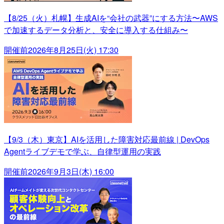
【8/25（火）札幌】生成AIを“会社の武器”にする方法〜AWS
で加速するデータ分析と、安全に導入する仕組み〜
開催前
2026年8月25日(火) 17:30
【9/3（木）東京】AIを活用した障害対応最前線 | DevOps
Agentライブデモで学ぶ、自律型運用の実践
開催前
2026年9月3日(木) 16:00