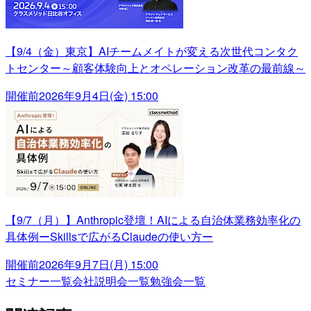
【9/4（金）東京】AIチームメイトが変える次世代コンタク
トセンター～顧客体験向上とオペレーション改革の最前線～
開催前
2026年9月4日(金) 15:00
【9/7（月）】Anthropic登壇！AIによる自治体業務効率化の
具体例ーSkillsで広がるClaudeの使い方ー
開催前
2026年9月7日(月) 15:00
セミナー一覧
会社説明会一覧
勉強会一覧