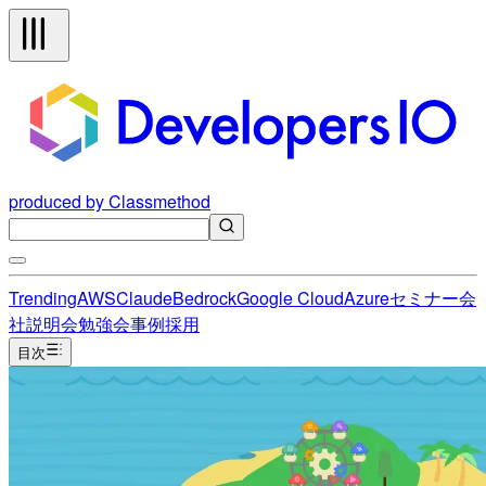
produced by Classmethod
Trending
AWS
Claude
Bedrock
Google Cloud
Azure
セミナー
会
社説明会
勉強会
事例
採用
目次