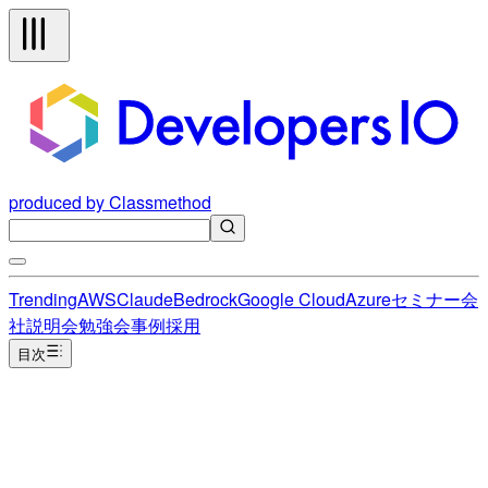
produced by Classmethod
Trending
AWS
Claude
Bedrock
Google Cloud
Azure
セミナー
会
社説明会
勉強会
事例
採用
目次