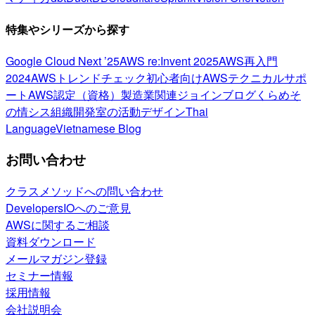
特集やシリーズから探す
Google Cloud Next ’25
AWS re:Invent 2025
AWS再入門
2024
AWSトレンドチェック
初心者向け
AWSテクニカルサポ
ート
AWS認定（資格）
製造業関連
ジョインブログ
くらめそ
の情シス
組織開発室の活動
デザイン
Thai
Language
Vietnamese Blog
お問い合わせ
クラスメソッドへの問い合わせ
DevelopersIOへのご意見
AWSに関するご相談
資料ダウンロード
メールマガジン登録
セミナー情報
採用情報
会社説明会