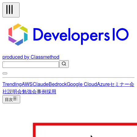
produced by Classmethod
Trending
AWS
Claude
Bedrock
Google Cloud
Azure
セミナー
会
社説明会
勉強会
事例
採用
目次