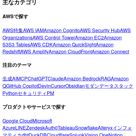
主なカテゴリ
AWSで探す
AWS特集
AWS IAM
Amazon Cognito
AWS Security Hub
AWS
Organizations
AWS Control Tower
Amazon EC2
Amazon
S3
S3 Tables
AWS CDK
Amazon QuickSight
Amazon
Redshift
AWS Amplify
Amazon CloudFront
Amazon Connect
注目のテーマ
生成AI
MCP
ChatGPT
Claude
Amazon Bedrock
RAG
Amazon
Q
GitHub Copilot
Devin
Cursor
Obsidian
モダンデータスタック
Python
セキュリティ
PM
プロダクトやサービスで探す
Google Cloud
Microsoft
Azure
LINE
Zendesk
Auth0
Tableau
Snowflake
Alteryx
インフォ
マティカ
dbt
DuckDB
Cloudflare
Splunk
Vision One
Notion