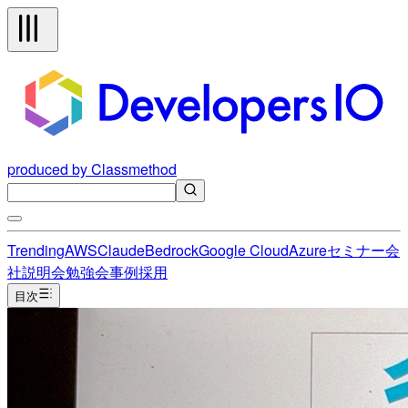
produced by Classmethod
Trending
AWS
Claude
Bedrock
Google Cloud
Azure
セミナー
会
社説明会
勉強会
事例
採用
目次