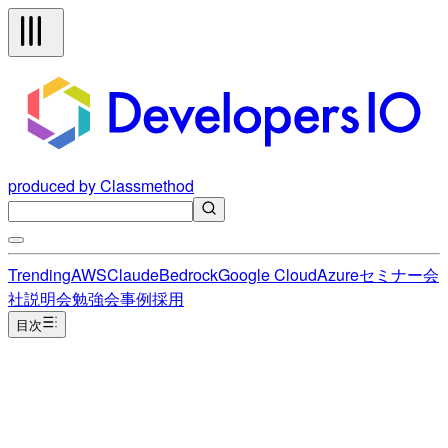
produced by Classmethod
Trending
AWS
Claude
Bedrock
Google Cloud
Azure
セミナー
会
社説明会
勉強会
事例
採用
目次