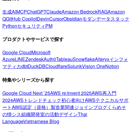
生成AI
MCP
ChatGPT
Claude
Amazon Bedrock
RAG
Amazon
Q
GitHub Copilot
Devin
Cursor
Obsidian
モダンデータスタック
Python
セキュリティ
PM
プロダクトやサービスで探す
Google Cloud
Microsoft
Azure
LINE
Zendesk
Auth0
Tableau
Snowflake
Alteryx
インフォ
マティカ
dbt
DuckDB
Cloudflare
Splunk
Vision One
Notion
特集やシリーズから探す
Google Cloud Next ’25
AWS re:Invent 2025
AWS再入門
2024
AWSトレンドチェック
初心者向け
AWSテクニカルサポ
ート
AWS認定（資格）
製造業関連
ジョインブログ
くらめそ
の情シス
組織開発室の活動
デザイン
Thai
Language
Vietnamese Blog