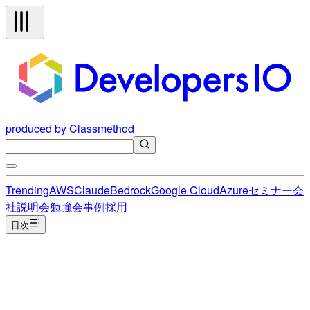
produced by Classmethod
Trending
AWS
Claude
Bedrock
Google Cloud
Azure
セミナー
会
社説明会
勉強会
事例
採用
目次