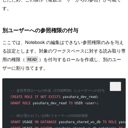
す。
別ユーザーへの参照権限の付与
ここでは、Notebook の編集はできない参照権限のみを与え
る設定とします。対象のワークスペースに対する読み取り専
用の権限（
）を付与するロールを作成し、別のユー
READ
ザーに割り当てます。
-- 参照専用ロールの作成（SYSADMIN）とユーザーへの付与
CREATE
 ROLE
 IF
 NOT
 EXISTS
 yasuhara_dev_read;
GRANT
 ROLE
 yasuhara_dev_read 
TO
 USER 
<
user
>
;
-- WSが置かれているDB/スキーマへのUSAGE権限
GRANT
 USAGE 
ON
 DATABASE
 yasuhara_shared_ws_db 
TO
 ROLE
 yasu