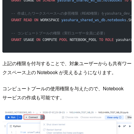
GRANT
 USAGE 
ON
 SCHEMA
 yasuhara_shared_ws_db
.
notebooks
 TO
 R
-- 作成したワークスペースへの参照権限（READ権限）をyasuhara_dev_r
GRANT
 READ
 ON
 WORKSPACE 
yasuhara_shared_ws_db
.
notebooks
.SH
-- コンピュートプールの権限（実行ユーザー全員に必要）
GRANT
 USAGE 
ON
 COMPUTE 
POOL
 NOTEBOOK_POOL 
TO
 ROLE
 yasuhara
上記の権限を付与することで、対象ユーザーからも共有ワー
クスペース上の Notebook が見えるようになります。
コンピュートプールの使用権限を与えたので、Notebook
サービスの作成も可能です。