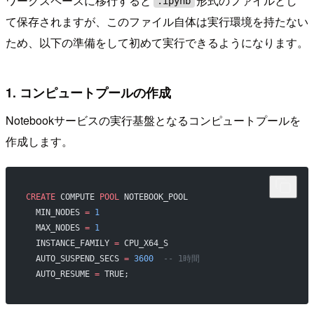
ワークスペースに移行すると
形式のファイルとし
.ipynb
て保存されますが、このファイル自体は実行環境を持たない
ため、以下の準備をして初めて実行できるようになります。
1. コンピュートプールの作成
Notebookサービスの実行基盤となるコンピュートプールを
作成します。
CREATE
 COMPUTE 
POOL
 NOTEBOOK_POOL
  MIN_NODES 
=
 1
  MAX_NODES 
=
 1
  INSTANCE_FAMILY 
=
 CPU_X64_S
  AUTO_SUSPEND_SECS 
=
 3600
  -- 1時間
  AUTO_RESUME 
=
 TRUE;