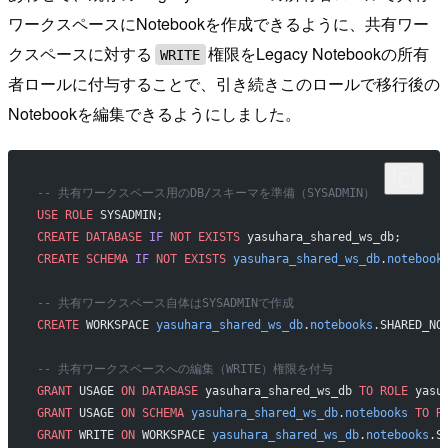
ワークスペースにNotebookを作成できるように、共有ワー
クスペースに対する
権限をLegacy Notebookの所有
WRITE
者ロールに付与することで、引き続きこのロールで移行後の
Notebookを編集できるようにしました。
-- 共有ワークスペース用のDB/スキーマを準備（SYSADMIN）
USE
 ROLE
 SYSADMIN;
CREATE
 DATABASE
 IF
 NOT
 EXISTS
 yasuhara_shared_ws_db;
CREATE
 SCHEMA
 IF
 NOT
 EXISTS
 yasuhara_shared_ws_db
.
notebook
-- 共有ワークスペース自体はSYSADMINで作成
CREATE
 WORKSPACE 
yasuhara_shared_ws_db
.
notebooks
.SHARED_NO
-- 共有ワークスペースへの編集（WRITE）権限を付与
GRANT
 USAGE 
ON
 DATABASE
 yasuhara_shared_ws_db 
TO
 ROLE
 yasu
GRANT
 USAGE 
ON
 SCHEMA
 yasuhara_shared_ws_db
.
notebooks
 TO
 R
GRANT
 WRITE 
ON
 WORKSPACE 
yasuhara_shared_ws_db
.
notebooks
.S