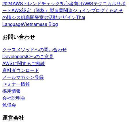
2024
AWSトレンドチェック
初心者向け
AWSテクニカルサポ
ート
AWS認定（資格）
製造業関連
ジョインブログ
くらめそ
の情シス
組織開発室の活動
デザイン
Thai
Language
Vietnamese Blog
お問い合わせ
クラスメソッドへの問い合わせ
DevelopersIOへのご意見
AWSに関するご相談
資料ダウンロード
メールマガジン登録
セミナー情報
採用情報
会社説明会
勉強会
運営会社