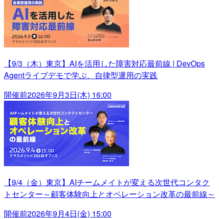
【9/3（木）東京】AIを活用した障害対応最前線 | DevOps
Agentライブデモで学ぶ、自律型運用の実践
開催前
2026年9月3日(木) 16:00
【9/4（金）東京】AIチームメイトが変える次世代コンタク
トセンター～顧客体験向上とオペレーション改革の最前線～
開催前
2026年9月4日(金) 15:00