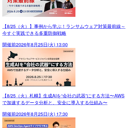
【8/25（火）】事例から学ぶ！ランサムウェア対策最前線～
今すぐ実践できる多重防御戦略
開催前
2026年8月25日(火) 13:00
【8/25（火）札幌】生成AIを“会社の武器”にする方法〜AWS
で加速するデータ分析と、安全に導入する仕組み〜
開催前
2026年8月25日(火) 17:30