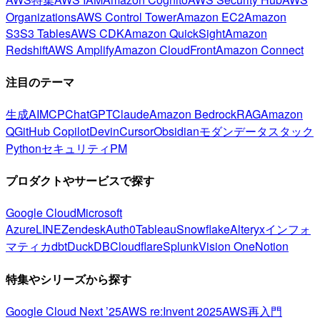
Organizations
AWS Control Tower
Amazon EC2
Amazon
S3
S3 Tables
AWS CDK
Amazon QuickSight
Amazon
Redshift
AWS Amplify
Amazon CloudFront
Amazon Connect
注目のテーマ
生成AI
MCP
ChatGPT
Claude
Amazon Bedrock
RAG
Amazon
Q
GitHub Copilot
Devin
Cursor
Obsidian
モダンデータスタック
Python
セキュリティ
PM
プロダクトやサービスで探す
Google Cloud
Microsoft
Azure
LINE
Zendesk
Auth0
Tableau
Snowflake
Alteryx
インフォ
マティカ
dbt
DuckDB
Cloudflare
Splunk
Vision One
Notion
特集やシリーズから探す
Google Cloud Next ’25
AWS re:Invent 2025
AWS再入門