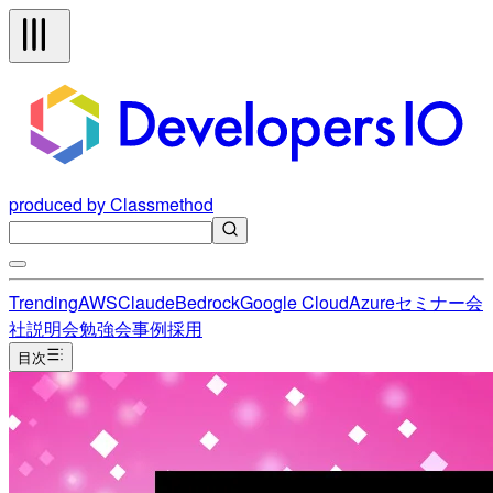
produced by Classmethod
Trending
AWS
Claude
Bedrock
Google Cloud
Azure
セミナー
会
社説明会
勉強会
事例
採用
目次