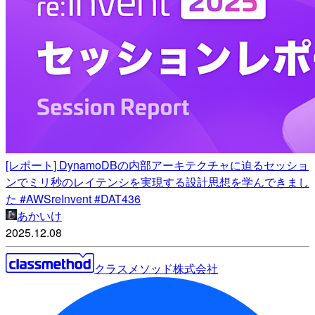
[レポート] DynamoDBの内部アーキテクチャに迫るセッショ
ンでミリ秒のレイテンシを実現する設計思想を学んできまし
た #AWSreInvent #DAT436
あかいけ
2025.12.08
クラスメソッド株式会社