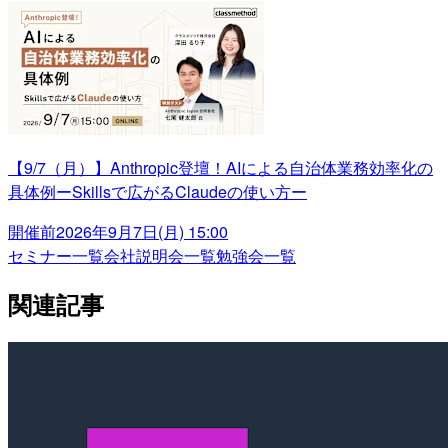
【9/7（月）】Anthropic登壇！AIによる自治体業務効率化の
具体例ーSkillsで広がるClaudeの使い方ー
開催前
2026年9月7日(月) 15:00
セミナー一覧
会社説明会一覧
勉強会一覧
関連記事