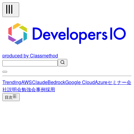
produced by Classmethod
Trending
AWS
Claude
Bedrock
Google Cloud
Azure
セミナー
会
社説明会
勉強会
事例
採用
目次