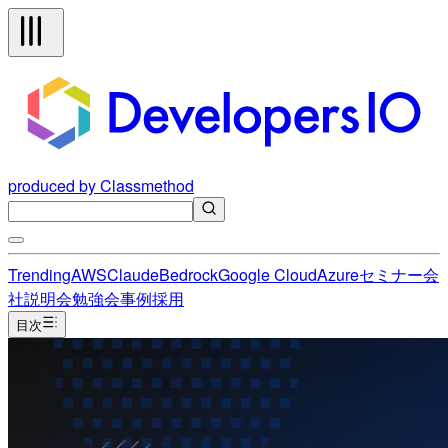
produced by Classmethod
Trending
AWS
Claude
Bedrock
Google Cloud
Azure
セミナー
会
社説明会
勉強会
事例
採用
目次