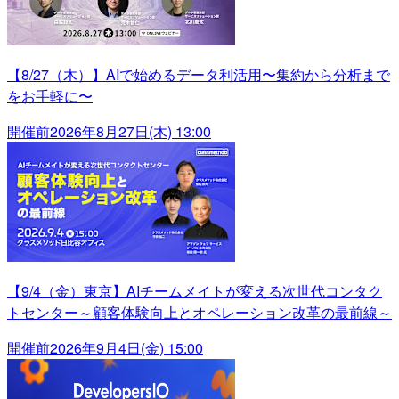
【8/27（木）】AIで始めるデータ利活用〜集約から分析まで
をお手軽に〜
開催前
2026年8月27日(木) 13:00
【9/4（金）東京】AIチームメイトが変える次世代コンタク
トセンター～顧客体験向上とオペレーション改革の最前線～
開催前
2026年9月4日(金) 15:00