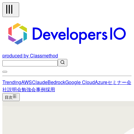
produced by Classmethod
Trending
AWS
Claude
Bedrock
Google Cloud
Azure
セミナー
会
社説明会
勉強会
事例
採用
目次