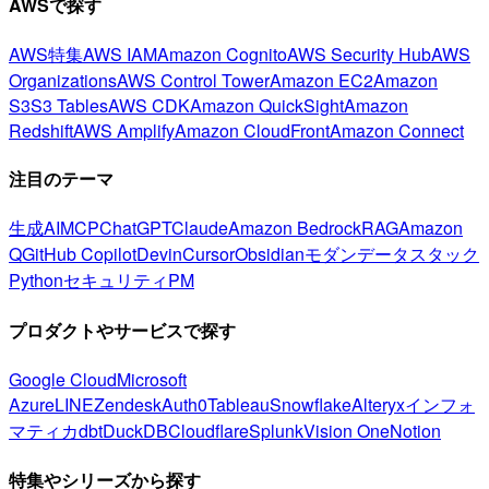
AWSで探す
AWS特集
AWS IAM
Amazon Cognito
AWS Security Hub
AWS
Organizations
AWS Control Tower
Amazon EC2
Amazon
S3
S3 Tables
AWS CDK
Amazon QuickSight
Amazon
Redshift
AWS Amplify
Amazon CloudFront
Amazon Connect
注目のテーマ
生成AI
MCP
ChatGPT
Claude
Amazon Bedrock
RAG
Amazon
Q
GitHub Copilot
Devin
Cursor
Obsidian
モダンデータスタック
Python
セキュリティ
PM
プロダクトやサービスで探す
Google Cloud
Microsoft
Azure
LINE
Zendesk
Auth0
Tableau
Snowflake
Alteryx
インフォ
マティカ
dbt
DuckDB
Cloudflare
Splunk
Vision One
Notion
特集やシリーズから探す