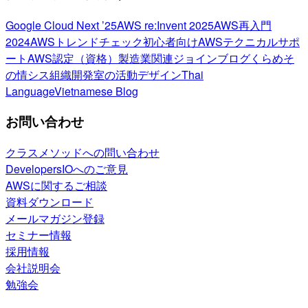
Google Cloud Next ’25
AWS re:Invent 2025
AWS再入門
2024
AWSトレンドチェック
初心者向け
AWSテクニカルサポ
ート
AWS認定（資格）
製造業関連
ジョインブログ
くらめそ
の情シス
組織開発室の活動
デザイン
Thai
Language
Vietnamese Blog
お問い合わせ
クラスメソッドへの問い合わせ
DevelopersIOへのご意見
AWSに関するご相談
資料ダウンロード
メールマガジン登録
セミナー情報
採用情報
会社説明会
勉強会