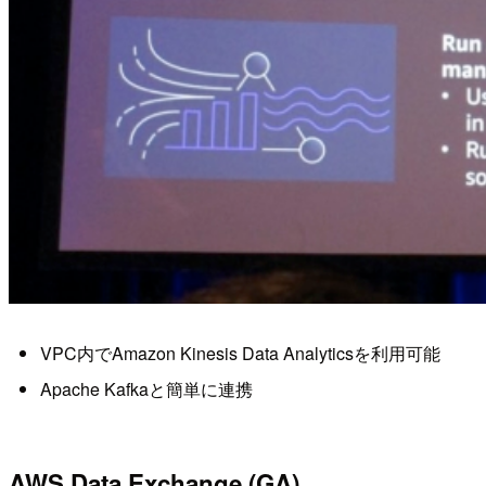
VPC内でAmazon Kinesis Data Analyticsを利用可能
Apache Kafkaと簡単に連携
AWS Data Exchange (GA)