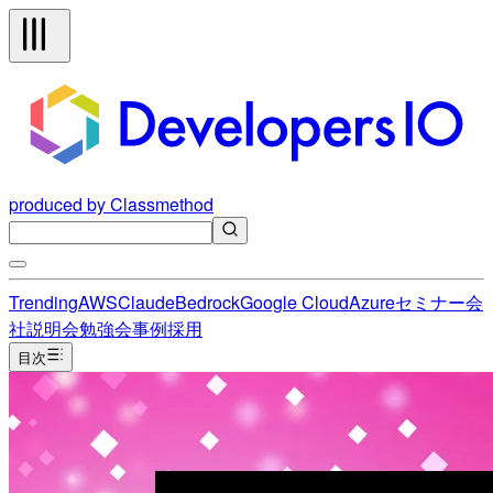
produced by Classmethod
Trending
AWS
Claude
Bedrock
Google Cloud
Azure
セミナー
会
社説明会
勉強会
事例
採用
目次