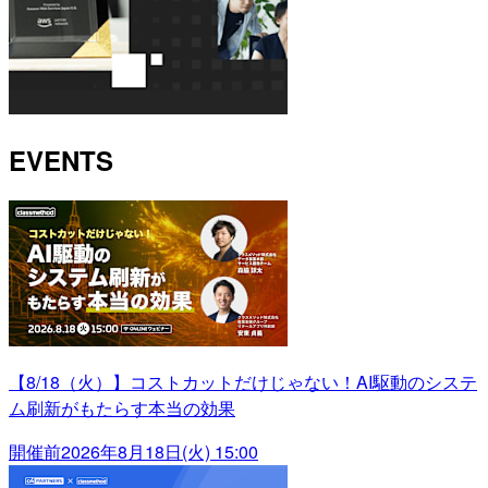
EVENTS
【8/18（火）】コストカットだけじゃない！AI駆動のシステ
ム刷新がもたらす本当の効果
開催前
2026年8月18日(火) 15:00