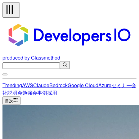
produced by Classmethod
Trending
AWS
Claude
Bedrock
Google Cloud
Azure
セミナー
会
社説明会
勉強会
事例
採用
目次