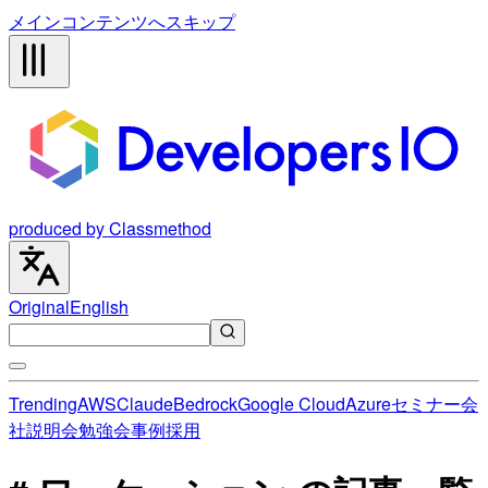
メインコンテンツへスキップ
produced by Classmethod
Original
English
Trending
AWS
Claude
Bedrock
Google Cloud
Azure
セミナー
会
社説明会
勉強会
事例
採用