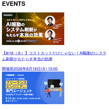
EVENTS
【8/18（火）】コストカットだけじゃない！AI駆動のシステ
ム刷新がもたらす本当の効果
開催前
2026年8月18日(火) 15:00