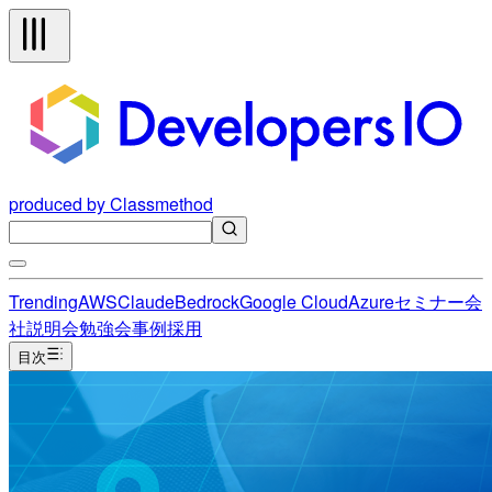
produced by Classmethod
Trending
AWS
Claude
Bedrock
Google Cloud
Azure
セミナー
会
社説明会
勉強会
事例
採用
目次