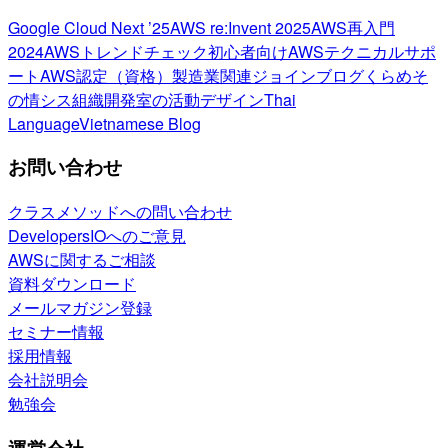
Google Cloud Next ’25
AWS re:Invent 2025
AWS再入門
2024
AWSトレンドチェック
初心者向け
AWSテクニカルサポ
ート
AWS認定（資格）
製造業関連
ジョインブログ
くらめそ
の情シス
組織開発室の活動
デザイン
Thai
Language
Vietnamese Blog
お問い合わせ
クラスメソッドへの問い合わせ
DevelopersIOへのご意見
AWSに関するご相談
資料ダウンロード
メールマガジン登録
セミナー情報
採用情報
会社説明会
勉強会