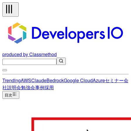
produced by Classmethod
Trending
AWS
Claude
Bedrock
Google Cloud
Azure
セミナー
会
社説明会
勉強会
事例
採用
目次