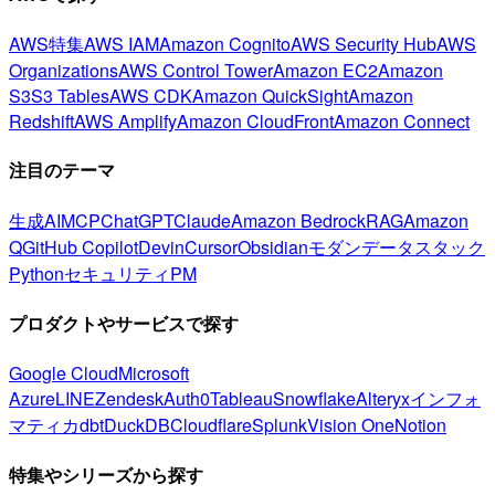
AWS特集
AWS IAM
Amazon Cognito
AWS Security Hub
AWS
Organizations
AWS Control Tower
Amazon EC2
Amazon
S3
S3 Tables
AWS CDK
Amazon QuickSight
Amazon
Redshift
AWS Amplify
Amazon CloudFront
Amazon Connect
注目のテーマ
生成AI
MCP
ChatGPT
Claude
Amazon Bedrock
RAG
Amazon
Q
GitHub Copilot
Devin
Cursor
Obsidian
モダンデータスタック
Python
セキュリティ
PM
プロダクトやサービスで探す
Google Cloud
Microsoft
Azure
LINE
Zendesk
Auth0
Tableau
Snowflake
Alteryx
インフォ
マティカ
dbt
DuckDB
Cloudflare
Splunk
Vision One
Notion
特集やシリーズから探す