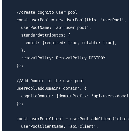
    //create cognito user pool

    const userPool = new UserPool(this, 'userPool', {

      userPoolName: 'api-user-pool',

      standardAttributes: {

        email: {required: true, mutable: true},

      },

      removalPolicy: RemovalPolicy.DESTROY

    });

    //Add Domain to the user pool

    userPool.addDomain('domain', {

      cognitoDomain: {domainPrefix: 'api-users-domain
    });

    const userPoolClient = userPool.addClient('client
      userPoolClientName: 'api-client',
