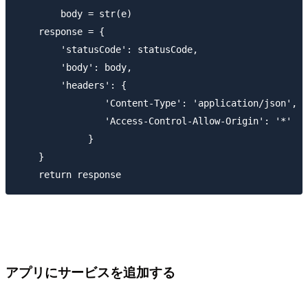
        body = str(e)

    response = {

        'statusCode': statusCode,

        'body': body,

        'headers': {

                'Content-Type': 'application/json',

                'Access-Control-Allow-Origin': '*'

             }

    }

アプリにサービスを追加する