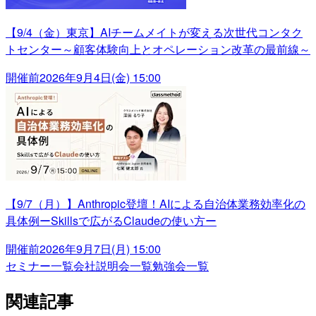
【9/4（金）東京】AIチームメイトが変える次世代コンタク
トセンター～顧客体験向上とオペレーション改革の最前線～
開催前
2026年9月4日(金) 15:00
【9/7（月）】Anthropic登壇！AIによる自治体業務効率化の
具体例ーSkillsで広がるClaudeの使い方ー
開催前
2026年9月7日(月) 15:00
セミナー一覧
会社説明会一覧
勉強会一覧
関連記事