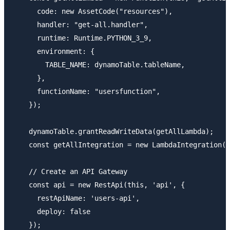
      code: new AssetCode("resources"),

      handler: "get-all.handler",

      runtime: Runtime.PYTHON_3_9,

      environment: {

        TABLE_NAME: dynamoTable.tableName,

      },

      functionName: "usersfunction",

    });

    dynamoTable.grantReadWriteData(getAllLambda); 

    const getAllIntegration = new LambdaIntegration(g
    // Create an API Gateway 

    const api = new RestApi(this, 'api', {

      restApiName: 'users-api',

      deploy: false

    });
