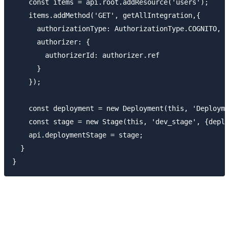
    const items = api.root.addResource('users');

    items.addMethod('GET', getAllIntegration,{

      authorizationType: AuthorizationType.COGNITO,

      authorizer: {

        authorizerId: authorizer.ref

      }

    });

    const deployment = new Deployment(this, 'Deployme
    const stage = new Stage(this, 'dev_stage', {deplo
    api.deploymentStage = stage;

  }
