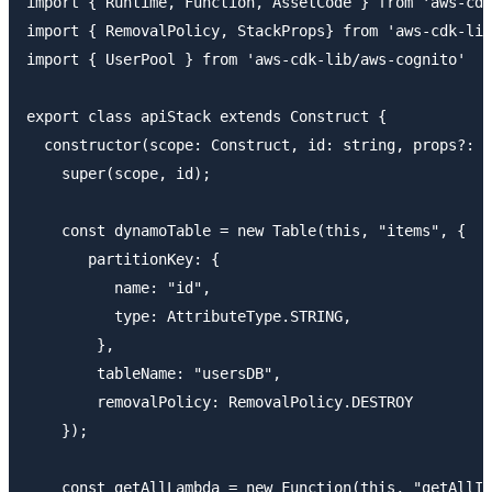
import { Runtime, Function, AssetCode } from 'aws-cdk
import { RemovalPolicy, StackProps} from 'aws-cdk-lib
import { UserPool } from 'aws-cdk-lib/aws-cognito'

export class apiStack extends Construct {

  constructor(scope: Construct, id: string, props?: S
    super(scope, id);

    const dynamoTable = new Table(this, "items", {

       partitionKey: {

          name: "id",

          type: AttributeType.STRING,

        },

        tableName: "usersDB",

        removalPolicy: RemovalPolicy.DESTROY

    });

    const getAllLambda = new Function(this, "getAllIt