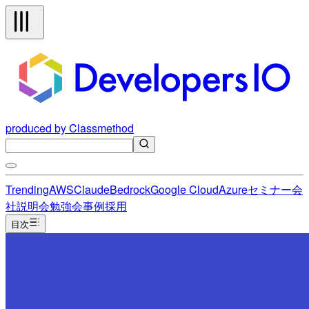
produced by Classmethod
Trending
AWS
Claude
Bedrock
Google Cloud
Azure
セミナー
会
社説明会
勉強会
事例
採用
目次