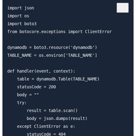
import json

import os

import boto3

from botocore.exceptions import ClientError

dynamodb = boto3.resource('dynamodb')

TABLE_NAME = os.environ['TABLE_NAME']

def handler(event, context):

    table = dynamodb.Table(TABLE_NAME)

    statusCode = 200

    body = "" 

    try:

        result = table.scan()

        body = json.dumps(result)

    except ClientError as e:

        statusCode = 404
