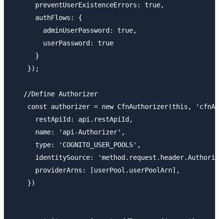
      preventUserExistenceErrors: true,

      authFlows: {

        adminUserPassword: true,

        userPassword: true

      }

    });

   //Define Authorizer

    const authorizer = new CfnAuthorizer(this, 'cfnAu
      restApiId: api.restApiId,

      name: 'api-Authorizer',

      type: 'COGNITO_USER_POOLS',

      identitySource: 'method.request.header.Authoriz
      providerArns: [userPool.userPoolArn],

    })
