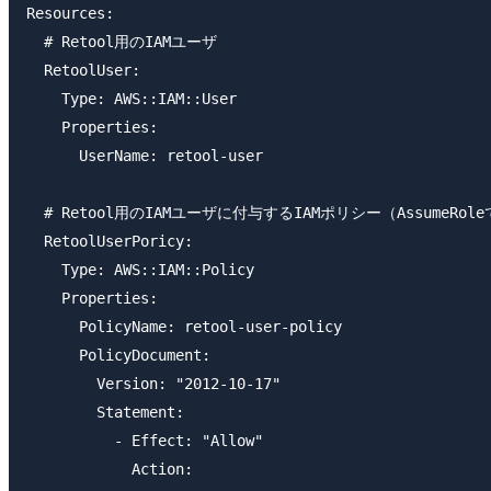
Resources:

  # Retool用のIAMユーザ

  RetoolUser:

    Type: AWS::IAM::User

    Properties:

      UserName: retool-user

  # Retool用のIAMユーザに付与するIAMポリシー（AssumeRole
  RetoolUserPoricy:

    Type: AWS::IAM::Policy

    Properties:

      PolicyName: retool-user-policy

      PolicyDocument:

        Version: "2012-10-17"

        Statement:

          - Effect: "Allow"

            Action:
