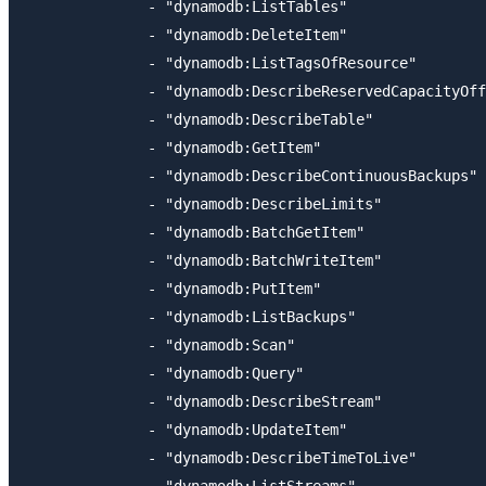
              - "dynamodb:ListTables"

              - "dynamodb:DeleteItem"

              - "dynamodb:ListTagsOfResource"

              - "dynamodb:DescribeReservedCapacityOff
              - "dynamodb:DescribeTable"

              - "dynamodb:GetItem"

              - "dynamodb:DescribeContinuousBackups"

              - "dynamodb:DescribeLimits"

              - "dynamodb:BatchGetItem"

              - "dynamodb:BatchWriteItem"

              - "dynamodb:PutItem"

              - "dynamodb:ListBackups"

              - "dynamodb:Scan"

              - "dynamodb:Query"

              - "dynamodb:DescribeStream"

              - "dynamodb:UpdateItem"

              - "dynamodb:DescribeTimeToLive"
