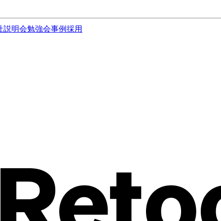
社説明会
勉強会
事例
採用