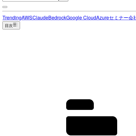
Trending
AWS
Claude
Bedrock
Google Cloud
Azure
セミナー
会
目次