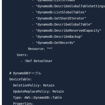
              - "dynamodb:ListStreams"

              - "dynamodb:DescribeGlobalTableSettings
              - "dynamodb:ListGlobalTables"

              - "dynamodb:GetShardIterator"

              - "dynamodb:DescribeGlobalTable"

              - "dynamodb:DescribeReservedCapacity"

              - "dynamodb:DescribeBackup"

              - "dynamodb:GetRecords"

            Resource: "*"

      Users:

        - !Ref RetoolUser

  # DynamoDBテーブル

  DeviceTable:

    DeletionPolicy: Retain

    UpdateReplacePolicy: Retain

    Type: AWS::DynamoDB::Table

    Properties:
