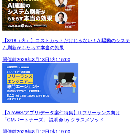
【8/18（火）】コストカットだけじゃない！AI駆動のシステ
ム刷新がもたらす本当の効果
開催前
2026年8月18日(火) 15:00
【AI/AWS/アプリ/データ案件特集】ITフリーランス向け
「CMパートナーズ」 説明会 by クラスメソッド
開催前
2026年8月12日(水) 19:00