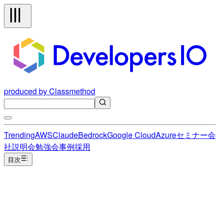
produced by Classmethod
Trending
AWS
Claude
Bedrock
Google Cloud
Azure
セミナー
会
社説明会
勉強会
事例
採用
目次